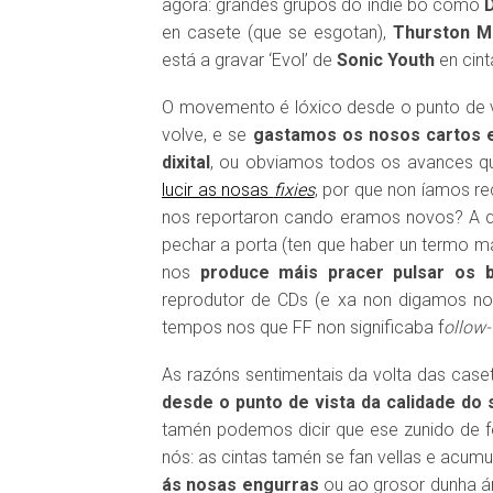
agora: grandes grupos do indie bo como
en casete (que se esgotan),
Thurston M
está a gravar ‘Evol’ de
Sonic Youth
en cint
O movemento é lóxico desde o punto de v
volve, e se
gastamos os nosos cartos
dixital
, ou obviamos todos os avances que 
lucir as nosas
fixies
, por que non íamos r
nos reportaron cando eramos novos? A que
pechar a porta (ten que haber un termo má
nos
produce máis pracer pulsar os
reprodutor de CDs (e xa non digamos no
tempos nos que FF non significaba f
ollow-
As razóns sentimentais da volta das casete
desde o punto de vista da calidade do 
tamén podemos dicir que ese zunido de f
nós: as cintas tamén se fan vellas e acumu
ás nosas engurras
ou ao grosor dunha ár