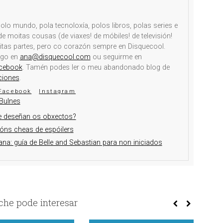
olo mundo, pola tecnoloxía, polos libros, polas series e
e moitas cousas (de viaxes! de móbiles! de televisión!
itas partes, pero co corazón sempre en Disquecool.
igo en
ana@disquecool.com
ou seguirme en
cebook
. Tamén podes ler o meu abandonado blog de
ciones
.
Facebook
Instagram
Bulnes
e deseñan os obxectos?
ións cheas de espóilers
na: guía de Belle and Sebastian para non iniciados
he pode interesar