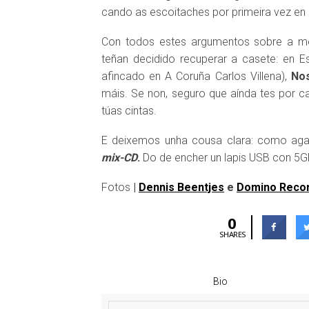
cando as escoitaches por primeira vez en di
Con todos estes argumentos sobre a me
teñan decidido recuperar a casete: en 
afincado en A Coruña Carlos Villena),
Nos
máis. Se non, seguro que aínda tes por c
túas cintas.
E deixemos unha cousa clara: como agas
mix-CD
.
Do de encher un lapis USB con 5GB
Fotos
|
Dennis Beentjes
e
Domino Reco
0
SHARES
Bio