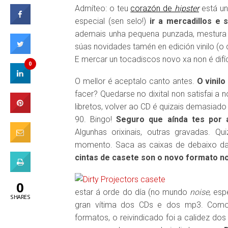
Admíteo: o teu
corazón de
hipster
está un
especial (sen selo!)
ir a mercadillos e 
ademais unha pequena punzada, mestura d
súas novidades tamén en edición vinilo (o
E mercar un tocadiscos novo xa non é difíci
0
O mellor é aceptalo canto antes.
O vinilo
facer? Quedarse no dixital non satisfai a 
libretos, volver ao CD é quizais demasiado
90. Bingo!
Seguro que aínda tes por 
Algunhas orixinais, outras gravadas. Q
momento. Saca as caixas de debaixo da
cintas de casete son o novo formato n
0
estar á orde do día (no mundo
noise
, esp
SHARES
gran vítima dos CDs e dos mp3. Como
formatos, o reivindicado foi a calidez dos 