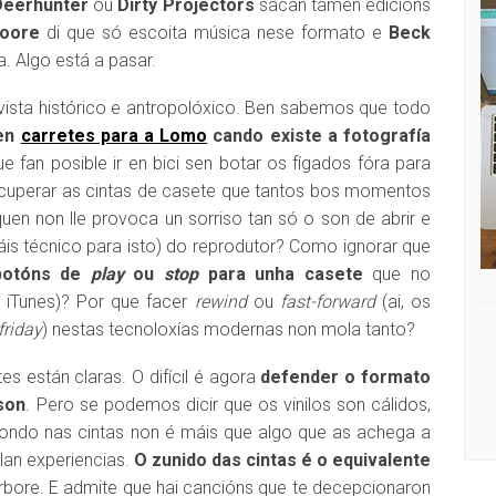
Deerhunter
ou
Dirty Projectors
sacan tamén edicións
oore
di que só escoita música nese formato e
Beck
a. Algo está a pasar.
ista histórico e antropolóxico. Ben sabemos que todo
 en
carretes para a Lomo
cando existe a fotografía
fan posible ir en bici sen botar os fígados fóra para
ecuperar as cintas de casete que tantos bos momentos
n non lle provoca un sorriso tan só o son de abrir e
is técnico para isto) do reprodutor? Como ignorar que
 botóns de
play
ou
stop
para unha casete
que no
 iTunes)? Por que facer
rewind
ou
fast-forward
(ai, os
friday
) nestas tecnoloxías modernas non mola tanto?
s están claras. O difícil é agora
defender o formato
son
. Pero se podemos dicir que os vinilos son cálidos,
ondo nas cintas non é máis que algo que as achega a
lan experiencias.
O zunido das cintas é o equivalente
bore. E admite que hai cancións que te decepcionaron