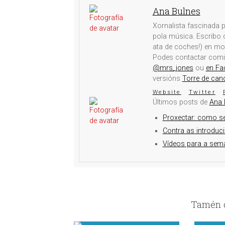
Ana Bulnes
Xornalista fascinada p
pola música. Escribo d
ata de coches!) en mo
Podes contactar com
@mrs_jones
ou
en Fa
versións
Torre de can
Website
Twitter
Últimos posts de
Ana 
Proxectar: como s
Contra as introduc
Vídeos para a sema
Tamén c