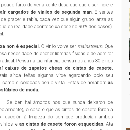
 pouco farto de ver a xente desa que quere ser indie e
saír cargados de vinilos de segunda man
. E sentes
e pracer e rabia, cada vez que algún grupo lanza as
 que en realidade acontece xa case no 90% dos casos).
l.
 xa non é especial.
O vinilo volve ser
mainstream
. Que
nosa necesidade de encher librerías físicas e de admirar
 radical. Pensa na túa infancia, pensa nos anos 80 e nos
aí caixas de zapatos cheas de cintas de casete.
uizais aínda teñas algunha virxe agardando polo seu
 cama e colócaas ben á vista. Estás de noraboa:
as
ostálxico de moda.
Se ben hai ámbitos nos que nunca deixaron de
ecialmente), o caso é que as cintas de casete foron a
 reacción á limpeza do son que producían ambos
vinilos, e
as cintas de casete foron esquecidas
. Ata