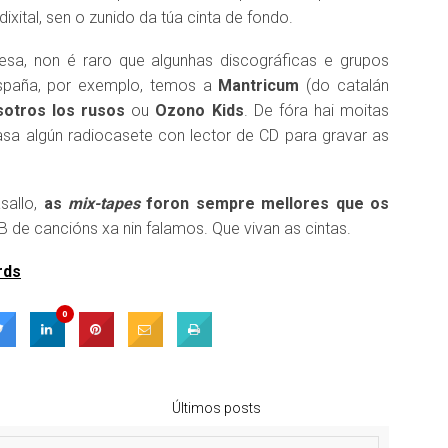
xital, sen o zunido da túa cinta de fondo.
sa, non é raro que algunhas discográficas e grupos
España, por exemplo, temos a
Mantricum
(do catalán
otros los rusos
ou
Ozono Kids
. De fóra hai moitas
asa algún radiocasete con lector de CD para gravar as
allo,
as
mix-tapes
foron sempre mellores que os
 de cancións xa nin falamos. Que vivan as cintas.
rds
0
Últimos posts