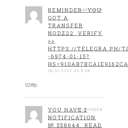
REMINDER- YOU
RESPONDER
GOT A
TRANSFER
NODZ22. VERIFY
>>
HTTPS://TELEGRA.PH/T
-6974-01-15?
HS=910AB7BCA1E9162CA
18/01/2025 ÁS 8:08
02il8p
YOU HAVE 1
RESPONDER
NOTIFICATION
№ 558644. READ