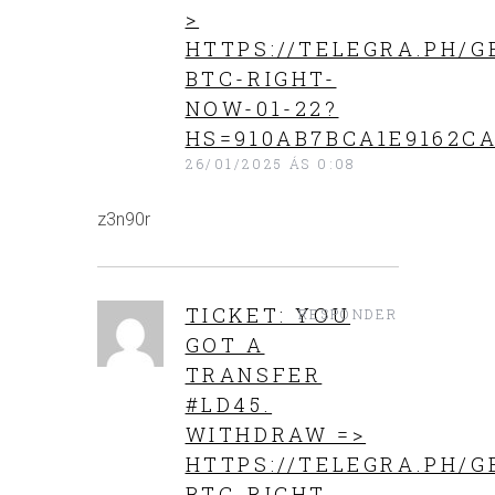
>
HTTPS://TELEGRA.PH/G
BTC-RIGHT-
NOW-01-22?
HS=910AB7BCA1E9162CA
26/01/2025 ÁS 0:08
z3n90r
TICKET: YOU
RESPONDER
GOT A
TRANSFER
#LD45.
WITHDRAW =>
HTTPS://TELEGRA.PH/G
BTC-RIGHT-