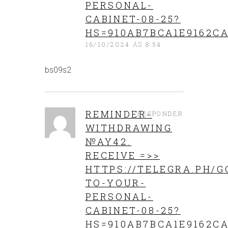
PERSONAL-
CABINET-08-25?
HS=910AB7BCA1E9162CA
16/10/2024 ÁS 8:54
bs09s2
REMINDER-
RESPONDER
WITHDRAWING
№AY42.
RECEIVE =>>
HTTPS://TELEGRA.PH/G
TO-YOUR-
PERSONAL-
CABINET-08-25?
HS=910AB7BCA1E9162CA