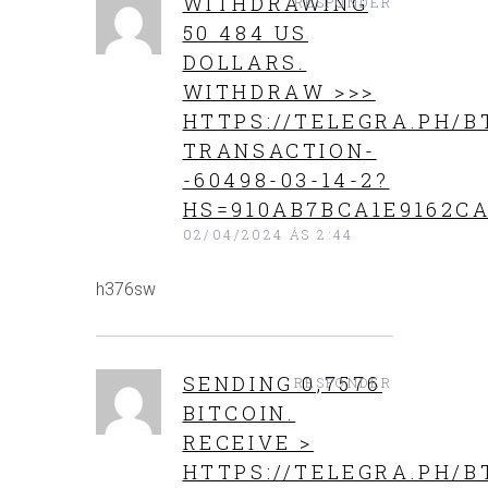
WITHDRAWING
RESPONDER
50 484 US
DOLLARS.
WITHDRАW >>>
HTTPS://TELEGRA.PH/B
TRANSACTION-
-60498-03-14-2?
HS=910AB7BCA1E9162CA
02/04/2024 ÁS 2:44
h376sw
SЕNDING 0,7576
RESPONDER
BITСОIN.
RECEIVE >
HTTPS://TELEGRA.PH/B