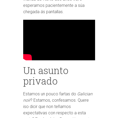
esperamos pacientemente a súa
chegada ás pantallas.
Un asunto
privado
Estamos un pouco fartas do
Galician
noir
? Estamos, confesamos. Quere
iso dicir que non teñamos
expectativas con respecto a esta