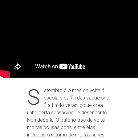
S
etembro é o mes da volta á
escola e da fin das vacacións.
É a fin do verán, o que crea
unha certa sensación de desencanto.
Non debería! O outono trae de volta
moitas cousas boas, entre elas
incluídas o retorno de moitas series.