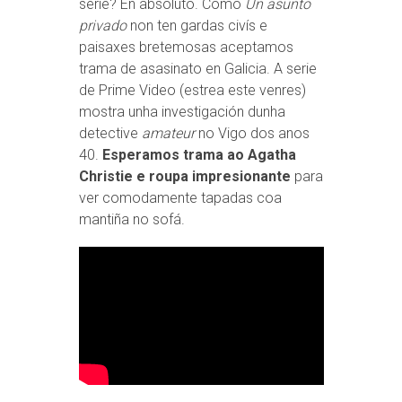
serie? En absoluto. Como
Un asunto
privado
non ten gardas civís e
paisaxes bretemosas aceptamos
trama de asasinato en Galicia. A serie
de Prime Video (estrea este venres)
mostra unha investigación dunha
detective
amateur
no Vigo dos anos
40.
Esperamos trama ao Agatha
Christie e roupa impresionante
para
ver comodamente tapadas coa
mantiña no sofá.