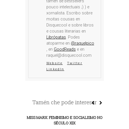
tamén de bestsellers
pouco intelectuais ;) ) e
xornalista. Escribo sobre
moitas cousas en
Disquecool e sobre libros
e cousas literarias en
Librópatas
. Podes
atoparme en
@raquelpico
, en
GoodReads
e en
raquel@disquecool.com
Website
Twitter
LinkedIn
Tamén che pode interesar
MISS MARX: FEMINISMO E SOCIALISMO NO
SÉCULO XIX