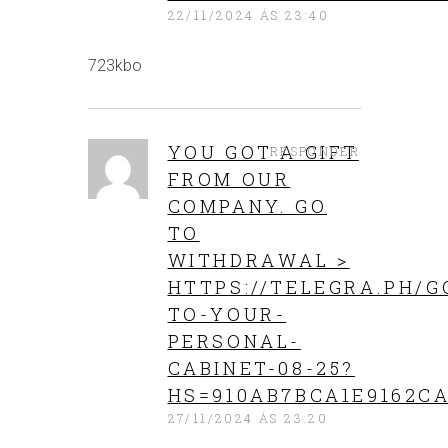
22/11/2024 ÁS 23:40
723kbo
YOU GOT A GIFT
RESPONDER
FROM OUR
COMPANY. GО
TО
WITHDRАWАL >
HTTPS://TELEGRA.PH/G
TO-YOUR-
PERSONAL-
CABINET-08-25?
HS=910AB7BCA1E9162CA
27/11/2024 ÁS 23:20