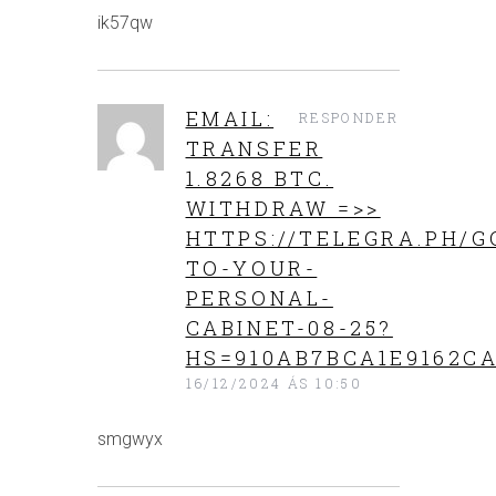
ik57qw
EMAIL:
RESPONDER
TRANSFER
1.8268 BTC.
WITHDRAW =>>
HTTPS://TELEGRA.PH/G
TO-YOUR-
PERSONAL-
CABINET-08-25?
HS=910AB7BCA1E9162CA
16/12/2024 ÁS 10:50
smgwyx