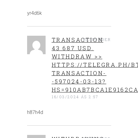
yr4d6k
TRANSACTION
RESPONDER
43 687 USD.
WITHDRАW >>
HTTPS://TELEGRA.PH/B
TRANSACTION-
-597024-03-13?
HS=910AB7BCA1E9162CA
16/03/2024 ÁS 2:57
h87h4d