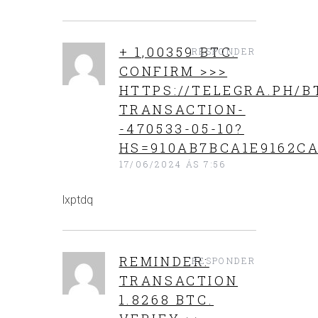
+ 1,00359 ВТС.
RESPONDER
СОNFIRM >>>
HTTPS://TELEGRA.PH/B
TRANSACTION-
-470533-05-10?
HS=910AB7BCA1E9162CA
17/06/2024 ÁS 7:56
lxptdq
REMINDER:
RESPONDER
TRANSACTION
1.8268 BTC.