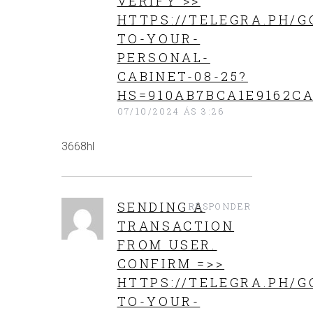
VERIFY >>
HTTPS://TELEGRA.PH/G
TO-YOUR-
PERSONAL-
CABINET-08-25?
HS=910AB7BCA1E9162CA
07/10/2024 ÁS 3:26
3668hl
SENDING A
RESPONDER
TRANSACTION
FROM USER.
CONFIRM =>>
HTTPS://TELEGRA.PH/G
TO-YOUR-