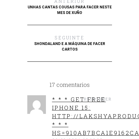
ANTERIOR
UNHAS CANTAS COUSAS PARA FACER NESTE
MES DE XUÑO
SEGUINTE
SHONDALAND E A MÁQUINA DE FACER
CARTOS
17 comentarios
* * * GET FREE
RESPONDER
IPHONE 15:
HTTP://LAKSHYAPRODU
* * *
HS=910AB7BCA1E9162CA