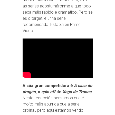
as series acostumáronme a que todo
sexa máis rápido e dramático! Pero se
es o target, é unha serie
recomendada. Está xa en Prime
Video.
A súa gran competidora é
A casa do
dragón
, o
spin off
de
Xogo de Tronos
.
Nesta redacción pensamos que é
moito máis aburrida que a serie
orixinal, pero aquí estamos vendo