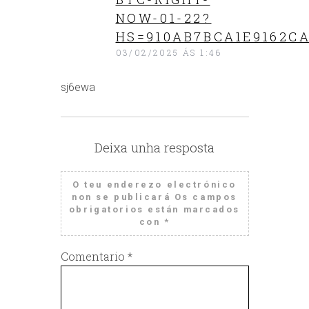
NOW-01-22?
HS=910AB7BCA1E9162CA
03/02/2025 ÁS 1:46
sj6ewa
Deixa unha resposta
O teu enderezo electrónico
non se publicará
Os campos
obrigatorios están marcados
con
*
Comentario
*