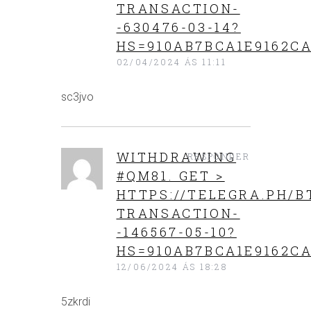
TRANSACTION-
-630476-03-14?
HS=910AB7BCA1E9162CA
02/04/2024 ÁS 11:11
sc3jvo
WITHDRАWING
RESPONDER
#QМ81. GЕТ >
HTTPS://TELEGRA.PH/B
TRANSACTION-
-146567-05-10?
HS=910AB7BCA1E9162CA
12/06/2024 ÁS 18:28
5zkrdi