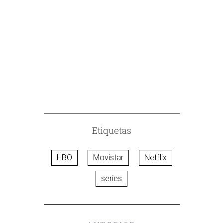
UNHAS CANTA
CAPÍTULOS
Etiquetas
HBO
Movistar
Netflix
series