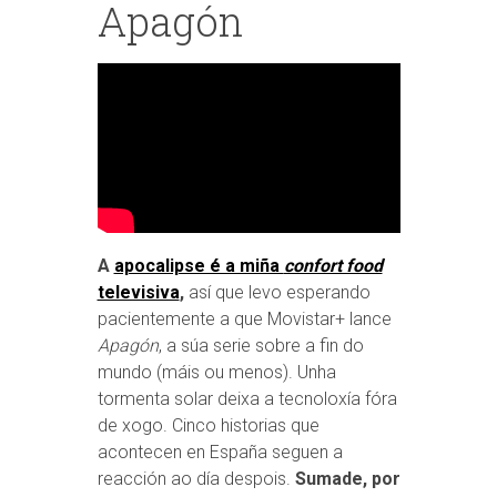
Apagón
A
apocalipse é a miña
confort food
televisiva
,
así que levo esperando
pacientemente a que Movistar+ lance
Apagón
, a súa serie sobre a fin do
mundo (máis ou menos). Unha
tormenta solar deixa a tecnoloxía fóra
de xogo. Cinco historias que
acontecen en España seguen a
reacción ao día despois.
Sumade, por