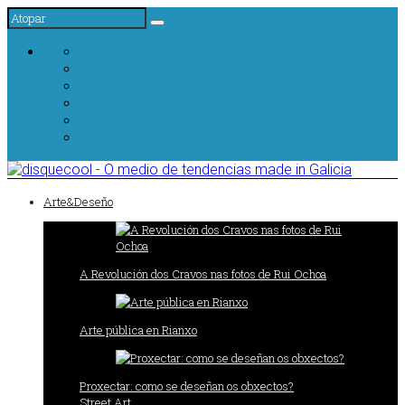
Arte&Deseño
A Revolución dos Cravos nas fotos de Rui Ochoa
Arte pública en Rianxo
Proxectar: como se deseñan os obxectos?
Street Art