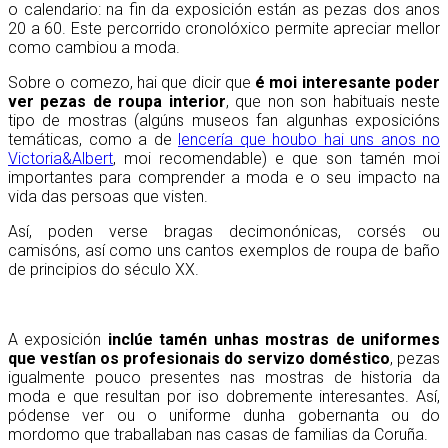
o calendario: na fin da exposición están as pezas dos anos
20 a 60. Este percorrido cronolóxico permite apreciar mellor
como cambiou a moda.
Sobre o comezo, hai que dicir que
é moi interesante poder
ver pezas de roupa interior
, que non son habituais neste
tipo de mostras (algúns museos fan algunhas exposicións
temáticas, como a de
lencería que houbo hai uns anos no
Victoria&Albert
, moi recomendable) e que son tamén moi
importantes para comprender a moda e o seu impacto na
vida das persoas que visten.
Así, poden verse bragas decimonónicas, corsés ou
camisóns, así como uns cantos exemplos de roupa de baño
de principios do século XX.
A exposición
inclúe tamén unhas mostras de uniformes
que vestían os profesionais do servizo doméstico
, pezas
igualmente pouco presentes nas mostras de historia da
moda e que resultan por iso dobremente interesantes. Así,
pódense ver ou o uniforme dunha gobernanta ou do
mordomo que traballaban nas casas de familias da Coruña.