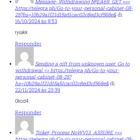
Message- Withdrawing №EA69. GET >>>
https://telegra.ph/Go-to-your-personal-cabinet-08-
25?hs=10b29a1f21d15a51cac02c8ed3cf568e&
di:
16/10/2024 ás 8:53
ryiakk
Responder
Sending a gift from unknown user. Gо tо
withdrаwаl => https://telegra.ph/Go-to-your-
personal-cabinet-08-25?
hs=10b29a1f21d15a51cac02c8ed3cf568e&
di:
22/11/2024 ás 23:39
0liod4
Responder
Ticket; Process NoWV13. ASSURE =>>
https://telegra.ph/Go-to-your-personal-cabinet-08-