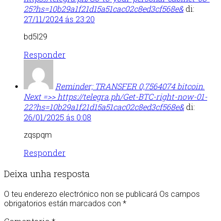
25?hs=10b29a1f21d15a51cac02c8ed3cf568e&
di:
27/11/2024 ás 23:20
bd5l29
Responder
Reminder; TRANSFER 0,7564074 bitcoin.
Next =>> https://telegra.ph/Get-BTC-right-now-01-
22?hs=10b29a1f21d15a51cac02c8ed3cf568e&
di:
26/01/2025 ás 0:08
zqspqm
Responder
Deixa unha resposta
O teu enderezo electrónico non se publicará
Os campos
obrigatorios están marcados con
*