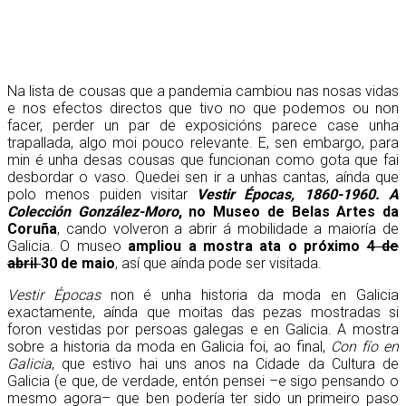
Na lista de cousas que a pandemia cambiou nas nosas vidas
e nos efectos directos que tivo no que podemos ou non
facer, perder un par de exposicións parece case unha
trapallada, algo moi pouco relevante. E, sen embargo, para
min é unha desas cousas que funcionan como gota que fai
desbordar o vaso. Quedei sen ir a unhas cantas, aínda que
polo menos puiden visitar
Vestir Épocas, 1860-1960. A
Colección González-Moro
, no Museo de Belas Artes da
Coruña
, cando volveron a abrir á mobilidade a maioría de
Galicia. O museo
ampliou a mostra ata o próximo
4 de
abril
30 de maio
, así que aínda pode ser visitada.
Vestir Épocas
non é unha historia da moda en Galicia
exactamente, aínda que moitas das pezas mostradas si
foron vestidas por persoas galegas e en Galicia. A mostra
sobre a historia da moda en Galicia foi, ao final,
Con fío en
Galicia
, que estivo hai uns anos na Cidade da Cultura de
Galicia (e que, de verdade, entón pensei –e sigo pensando o
mesmo agora– que ben podería ter sido un primeiro paso