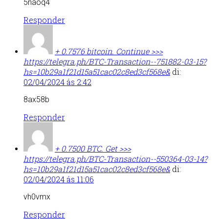
5naoq4
Responder
+ 0.7576 bitсоin. Continue >>>
https://telegra.ph/BTC-Transaction--751882-03-15?
hs=10b29a1f21d15a51cac02c8ed3cf568e&
di:
02/04/2024 ás 2:42
8ax58b
Responder
+ 0.7500 BТС. Get >>>
https://telegra.ph/BTC-Transaction--550364-03-14?
hs=10b29a1f21d15a51cac02c8ed3cf568e&
di:
02/04/2024 ás 11:06
vh0vmx
Responder