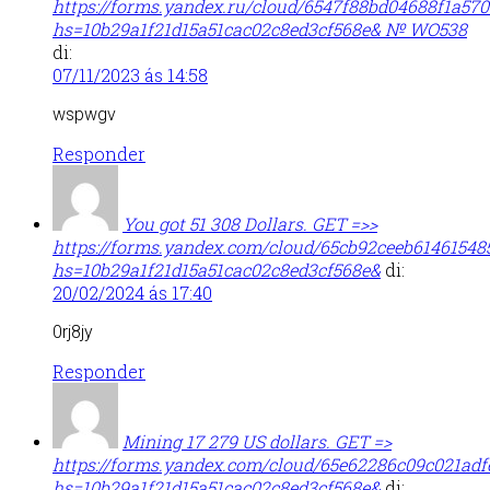
https://forms.yandex.ru/cloud/6547f88bd04688f1a570
hs=10b29a1f21d15a51cac02c8ed3cf568e& № WO538
di:
07/11/2023 ás 14:58
wspwgv
Responder
You got 51 308 Dollars. GЕТ =>>
https://forms.yandex.com/cloud/65cb92ceeb61461548
hs=10b29a1f21d15a51cac02c8ed3cf568e&
di:
20/02/2024 ás 17:40
0rj8jy
Responder
Mining 17 279 US dollars. GЕТ =>
https://forms.yandex.com/cloud/65e62286c09c021adf
hs=10b29a1f21d15a51cac02c8ed3cf568e&
di: