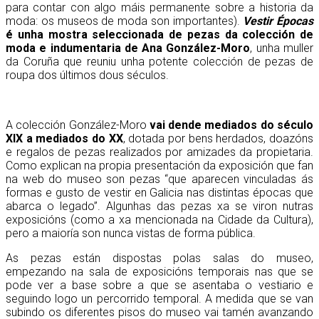
para contar con algo máis permanente sobre a historia da
moda: os museos de moda son importantes).
Vestir Épocas
é unha mostra seleccionada de pezas da colección de
moda e indumentaria de Ana González-Moro
, unha muller
da Coruña que reuniu unha potente colección de pezas de
roupa dos últimos dous séculos.
A colección González-Moro
vai dende mediados do século
XIX a mediados do XX
, dotada por bens herdados, doazóns
e regalos de pezas realizados por amizades da propietaria.
Como explican na propia presentación da exposición que fan
na web do museo son pezas “que aparecen vinculadas ás
formas e gusto de vestir en Galicia nas distintas épocas que
abarca o legado”. Algunhas das pezas xa se viron nutras
exposicións (como a xa mencionada na Cidade da Cultura),
pero a maioría son nunca vistas de forma pública.
As pezas están dispostas polas salas do museo,
empezando na sala de exposicións temporais nas que se
pode ver a base sobre a que se asentaba o vestiario e
seguindo logo un percorrido temporal. A medida que se van
subindo os diferentes pisos do museo vai tamén avanzando