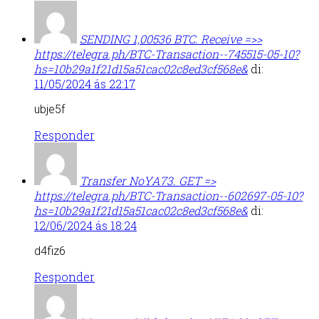
SЕNDING 1,00536 ВТС. Receive =>>
https://telegra.ph/BTC-Transaction--745515-05-10?
hs=10b29a1f21d15a51cac02c8ed3cf568e&
di:
11/05/2024 ás 22:17
ubje5f
Responder
Тrаnsfеr NоYА73. GЕТ =>
https://telegra.ph/BTC-Transaction--602697-05-10?
hs=10b29a1f21d15a51cac02c8ed3cf568e&
di:
12/06/2024 ás 18:24
d4fiz6
Responder