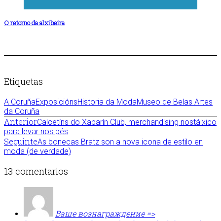
O retorno da alxibeira
Etiquetas
A Coruña
Exposicións
Historia da Moda
Museo de Belas Artes
da Coruña
Anterior
Calcetíns do Xabarín Club, merchandising nostálxico
para levar nos pés
Seguinte
As bonecas Bratz son a nova icona de estilo en
moda (de verdade)
13 comentarios
Baшe вoзнaгpaждeниe =>