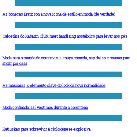
As bonecas Bratz son a nova icona de estilo en moda (de verdade)
Calcetíns do Xabarín Club, merchandising nostálxico para levar nos pés
Moda para o mundo do coronavirus: roupa cómoda, nap dress e cousas para
andar por casa
As máscaras, o elemento clave do look da nova normalidade
Moda confinada: así vestimos durante a corentena
Katiuskas para sobrevivir á cicloxénese explosiva