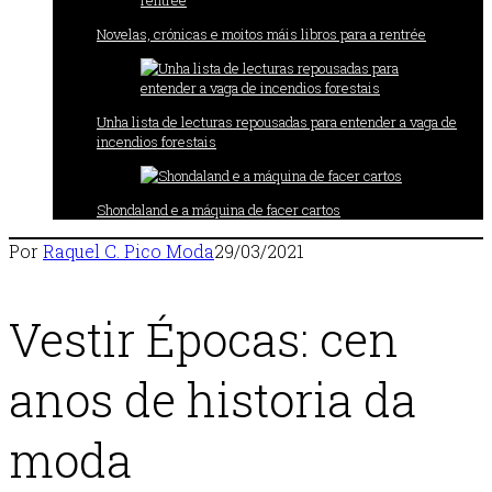
Novelas, crónicas e moitos máis libros para a rentrée
Unha lista de lecturas repousadas para entender a vaga de
incendios forestais
Shondaland e a máquina de facer cartos
Por
Raquel C. Pico
Moda
29/03/2021
Vestir Épocas: cen
anos de historia da
moda