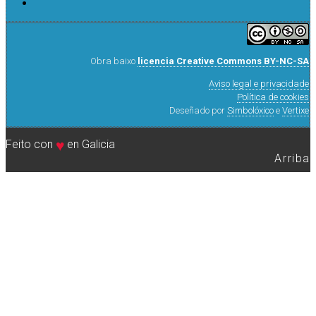
Obra baixo
licencia Creative Commons BY-NC-SA
Aviso legal e privacidade
Política de cookies
Deseñado por
Simbolóxico
e
Vertixe
Feito con
♥
en Galicia
Arriba