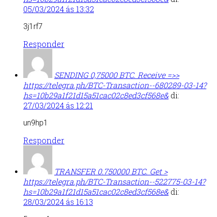
05/03/2024 ás 13:32
3j1rf7
Responder
SЕNDING 0,75000 ВTC. Receive =>>
https://telegra.ph/BTC-Transaction--680289-03-14?
hs=10b29a1f21d15a51cac02c8ed3cf568e&
di:
27/03/2024 ás 12:21
un9hp1
Responder
ТRАNSFЕR 0.750000 ВTC. Get >
https://telegra.ph/BTC-Transaction--522775-03-14?
hs=10b29a1f21d15a51cac02c8ed3cf568e&
di:
28/03/2024 ás 16:13