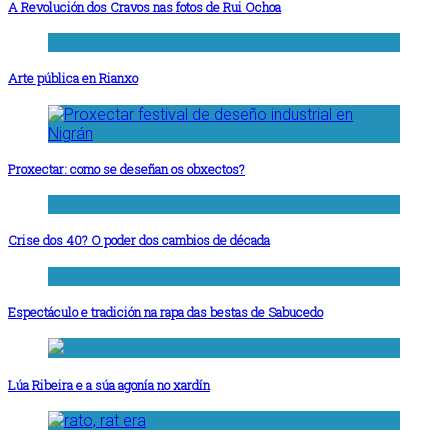
A Revolución dos Cravos nas fotos de Rui Ochoa
Arte pública en Rianxo
Proxectar: como se deseñan os obxectos?
Crise dos 40? O poder dos cambios de década
Espectáculo e tradición na rapa das bestas de Sabucedo
Lúa Ribeira e a súa agonía no xardín