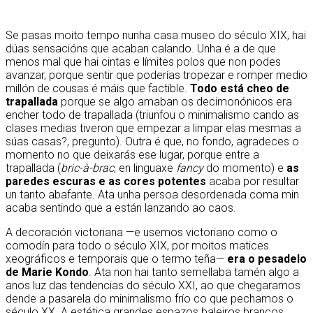
Se pasas moito tempo nunha casa museo do século XIX, hai
dúas sensacións que acaban calando. Unha é a de que
menos mal que hai cintas e límites polos que non podes
avanzar, porque sentir que poderías tropezar e romper medio
millón de cousas é máis que factible.
Todo está cheo de
trapallada
porque se algo amaban os decimonónicos era
encher todo de trapallada (triunfou o minimalismo cando as
clases medias tiveron que empezar a limpar elas mesmas a
súas casas?, pregunto). Outra é que, no fondo, agradeces o
momento no que deixarás ese lugar, porque entre a
trapallada (
bric-à-brac
, en linguaxe
fancy
do momento) e
as
paredes escuras e as cores potentes
acaba por resultar
un tanto abafante. Ata unha persoa desordenada coma min
acaba sentindo que a están lanzando ao caos.
A decoración victoriana —e usemos victoriano como o
comodín para todo o século XIX, por moitos matices
xeográficos e temporais que o termo teña—
era o pesadelo
de Marie Kondo
. Ata non hai tanto semellaba tamén algo a
anos luz das tendencias do século XXI, ao que chegaramos
dende a pasarela do minimalismo frío co que pechamos o
século XX. A estética grandes espazos baleiros brancos