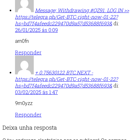
Message; Withdrawing #QZ91. LOG IN >>
https://telegra.ph/Get-BTC-right-now-01-22?
hs=bd7f4afeedc229470d9a57d53688f693&
di:
26/01/2025 ás 0:09
arn0fn
Responder
+ 0.75630122 BTC.NEXT -
https://telegra.ph/Get-BTC-right-now-01-22?
hs=bd7f4afeedc229470d9a57d53688f693&
di:
03/02/2025 ás 1:47
9m0yzz
Responder
Deixa unha resposta