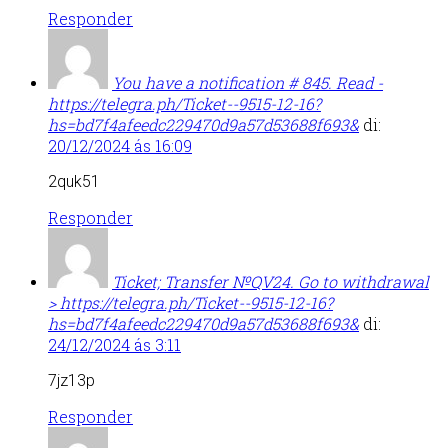
Responder
You have a notification # 845. Read -
https://telegra.ph/Ticket--9515-12-16?
hs=bd7f4afeedc229470d9a57d53688f693&
di:
20/12/2024 ás 16:09
2quk51
Responder
Ticket; Transfer №QV24. Go to withdrawal
> https://telegra.ph/Ticket--9515-12-16?
hs=bd7f4afeedc229470d9a57d53688f693&
di:
24/12/2024 ás 3:11
7jz13p
Responder