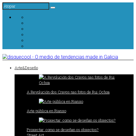
Arte&Deseño
A Revolución dos Cravos nas fotos de Rui Ochoa
Arte pública en Rianxo
Proxectar: como se deseñan os obxectos?
Street Art