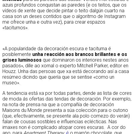
azuis profundos conquistan as paredes (e os teitos, que os
vídeos de xente que decide pintar o teito dalgún cuarto na
casa son un deses contidos que o algoritmo de Instagram
me ofrece unha e outra vez), para crear espazos
«taciturnos».
«A popularidade da decoración escura e taciturna é
posiblemente
unha reacción aos brancos brillantes e os
grises luminosos
que dominaron os interiores nestes anos
pasados», dille ao xornal o experto Mitchell Parker, editor en
Houzz. Unha das persoas que xa está decorando así a casa
resúmeo dicindo que quería que se sentise «como un
museo».
A tendencia está xa por todas partes, dende as lista de cores
de moda ás ofertas das tendas de decoración. Por exemplo,
na nota de prensa na que a compañía de decoración
Maisons du Monde presenta a súa colección para o outono
(que, efectivamente, se presente ala polo comezo do verán)
falan de cousas sostibles e influencias eclécticas. Nas
imaxes non é complicado atopar cores escuras. A cor do
ano, para
Apartment Therapy
,
é
o marrón chocolate, que