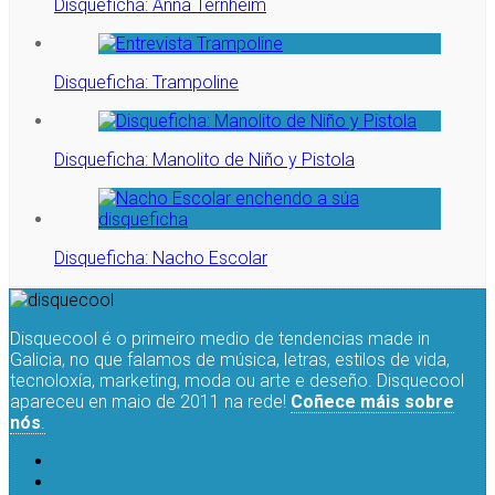
Disqueficha: Anna Ternheim
Disqueficha: Trampoline
Disqueficha: Manolito de Niño y Pistola
Disqueficha: Nacho Escolar
Disquecool é o primeiro medio de tendencias made in
Galicia, no que falamos de música, letras, estilos de vida,
tecnoloxía, marketing, moda ou arte e deseño. Disquecool
apareceu en maio de 2011 na rede!
Coñece máis sobre
nós
.