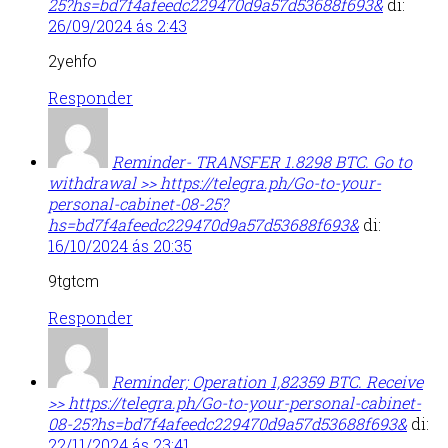
25?hs=bd7f4afeedc229470d9a57d53688f693&
di:
26/09/2024 ás 2:43
2yehfo
Responder
Reminder- TRANSFER 1.8298 BTC. Go to
withdrawal >> https://telegra.ph/Go-to-your-
personal-cabinet-08-25?
hs=bd7f4afeedc229470d9a57d53688f693&
di:
16/10/2024 ás 20:35
9tgtcm
Responder
Reminder; Operation 1,82359 BTC. Receive
>> https://telegra.ph/Go-to-your-personal-cabinet-
08-25?hs=bd7f4afeedc229470d9a57d53688f693&
di:
22/11/2024 ás 23:41