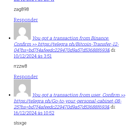
zag898
Responder
You got a transaction from Binance.
Confirm >> https://telegra.ph/Bitcoin-Transfer-12-
04?hs=bd7f4afeedc229470d9a57d53688f693&
di:
10/12/2024 ás 3:51
rrzzw8
Responder
You got a transaction from user. Confirm >>
https://telegra.ph/Go-to-your-personal-cabinet-08-
25?hs=bd7f4afeedc229470d9a57d53688f693&
di:
16/12/2024 ás 10:52
slsxge