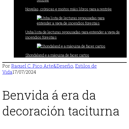
Novelas, crónicas e moitos máis libros para a rentrée
Unha lista de lecturas repousadas para entender a vaga de
incendios forestais
Shondaland e a máquina de facer cartos
Por
Raquel C. Pico
Arte&Deseño
,
Estilos de
Vida
17/07/2024
Benvida á era da
decoración taciturna