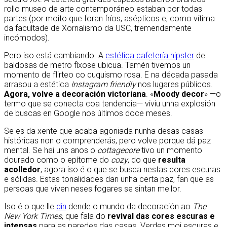
rollo museo de arte contemporáneo estaban por todas
partes (por moito que foran fríos, asépticos e, como vítima
da facultade de Xornalismo da USC, tremendamente
incómodos).
Pero iso está cambiando. A
estética cafetería hipster
de
baldosas de metro fíxose ubicua. Tamén tivemos un
momento de flirteo co cuquismo rosa. E na década pasada
arrasou a estética
Instagram friendly
nos lugares públicos.
Agora, volve a decoración victoriana
. «
Moody decor
» —o
termo que se conecta coa tendencia— viviu unha explosión
de buscas en Google nos últimos doce meses.
Se es da xente que acaba agoniada nunha desas casas
históricas non o comprenderás, pero volve porque dá paz
mental. Se hai uns anos o
cottagecore
tivo un momento
dourado como o epítome do
cozy
, do que
resulta
acolledor
, agora iso é o que se busca nestas cores escuras
e sólidas. Estas tonalidades dan unha certa paz, fan que as
persoas que viven neses fogares se sintan mellor.
Iso é o que lle
din
dende o mundo da decoración ao
The
New York Times
, que fala do
revival das cores escuras e
intensas
para as paredes das casas. Verdes moi escuras e