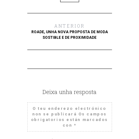
ANTERIOR
ROADE, UNHA NOVA PROPOSTA DE MODA
SOSTIBLE E DE PROXIMIDADE
Deixa unha resposta
O teu enderezo electrónico
non se publicará
Os campos
obrigatorios están marcados
con
*