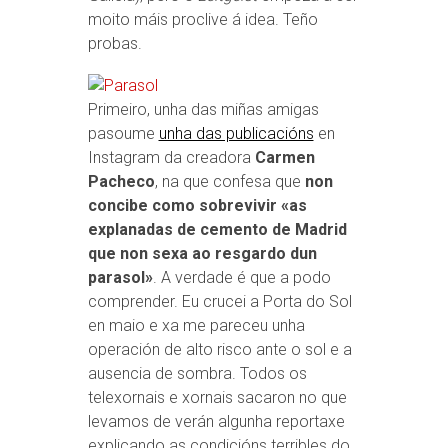
moito máis proclive á idea. Teño
probas.
Primeiro, unha das miñas amigas
pasoume
unha das publicacións
en
Instagram da creadora
Carmen
Pacheco
, na que confesa que
non
concibe como sobrevivir «as
explanadas de cemento de Madrid
que non sexa ao resgardo dun
parasol»
. A verdade é que a podo
comprender. Eu crucei a Porta do Sol
en maio e xa me pareceu unha
operación de alto risco ante o sol e a
ausencia de sombra. Todos os
telexornais e xornais sacaron no que
levamos de verán algunha reportaxe
explicando as condicións terribles do