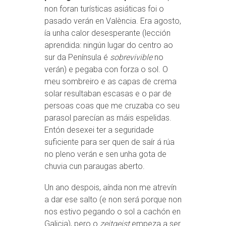
non foran turísticas asiáticas foi o
pasado verán en València. Era agosto,
ía unha calor desesperante (lección
aprendida: ningún lugar do centro ao
sur da Península é
sobrevivible
no
verán) e pegaba con forza o sol. O
meu sombreiro e as capas de crema
solar resultaban escasas e o par de
persoas coas que me cruzaba co seu
parasol parecían as máis espelidas.
Entón desexei ter a seguridade
suficiente para ser quen de saír á rúa
no pleno verán e sen unha gota de
chuvia cun paraugas aberto.
Un ano despois, aínda non me atrevín
a dar ese salto (e non será porque non
nos estivo pegando o sol a cachón en
Galicia), pero o
zeitgeist
empeza a ser