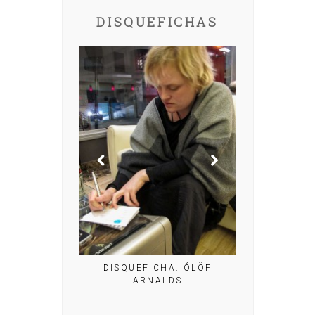
DISQUEFICHAS
DISQUEFICHA: MIGUEL
NOGUERA
QUEFICHA: ÓLÖF
DIS
ARNALDS
GE