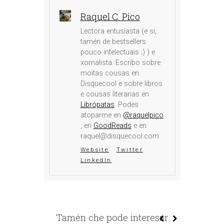
Raquel C. Pico
Lectora entusiasta (e si,
tamén de bestsellers
pouco intelectuais ;) ) e
xornalista. Escribo sobre
moitas cousas en
Disquecool e sobre libros
e cousas literarias en
Librópatas
. Podes
atoparme en
@raquelpico
, en
GoodReads
e en
raquel@disquecool.com
Website
Twitter
LinkedIn
Tamén che pode interesar