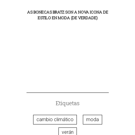
AS BONECAS BRATZ SON A NOVA ICONA DE
ESTILO EN MODA (DE VERDADE)
VESTIR ÉPO
Etiquetas
cambio climático
moda
verán