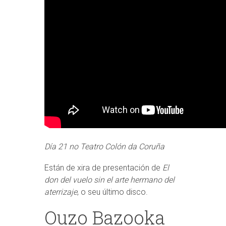
Día 21 no Teatro Colón da Coruña
Están de xira de presentación de
El
don del vuelo sin el arte hermano del
aterrizaje
, o seu último disco.
Ouzo Bazooka