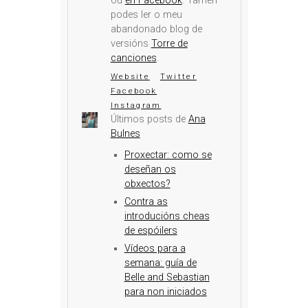
ou
en Facebook
. Tamén
podes ler o meu
abandonado blog de
versións
Torre de
canciones
.
Website
Twitter
Facebook
Instagram
Últimos posts de
Ana
Bulnes
Proxectar: como se
deseñan os
obxectos?
Contra as
introducións cheas
de espóilers
Vídeos para a
semana: guía de
Belle and Sebastian
para non iniciados