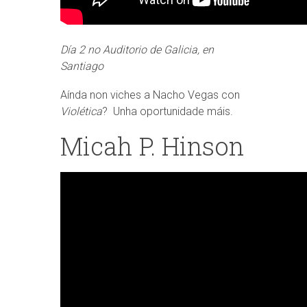
Día 2 no Auditorio de Galicia, en
Santiago
Aínda non viches a Nacho Vegas con
Violética
? Unha oportunidade máis.
Micah P. Hinson