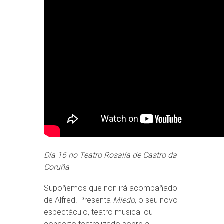
Día 16 no Teatro Rosalía de Castro da
Coruña
Supoñemos que non irá acompañado
de Alfred. Presenta
Miedo
, o seu novo
espectáculo, teatro musical ou