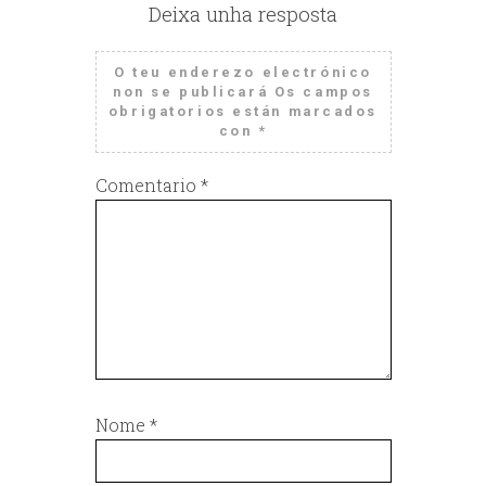
Deixa unha resposta
O teu enderezo electrónico
non se publicará
Os campos
obrigatorios están marcados
con
*
Comentario
*
Nome
*