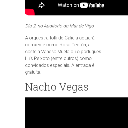
Día 2, no Auditorio do Mar de Vigo
A orquestra folk de Galicia actuará
con xente como Rosa Cedrón, a
castelá Vanesa Muela ou o portugués
Luis Peixoto (entre outros) como
convidados especiais. A entrada é
gratuíta.
Nacho Vegas