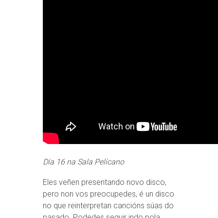
Día 16 na Sala Pelícano
Eles veñen presentando novo disco,
pero non vos preocupedes, é un disco
no que reinterpretan cancións súas do
pasado. Podedes seguir indo pola