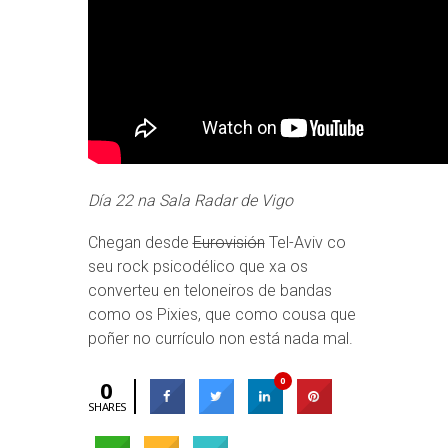
Día 22 na Sala Radar de Vigo
Chegan desde
Eurovisión
Tel-Aviv co
seu rock psicodélico que xa os
converteu en teloneiros de bandas
como os Pixies, que como cousa que
poñer no currículo non está nada mal.
0
0
SHARES