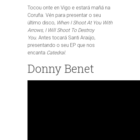
Tocou onte en Vigo e estará mañá na
Coruña. Vén para presentar o seu
último disco,
When I Shoot At You With
Arrows, I Will Shoot To Destroy
You.
Antes tocará Santi Araújo,
presentando o seu EP que nos
encanta
Catedral
.
Donny Benet