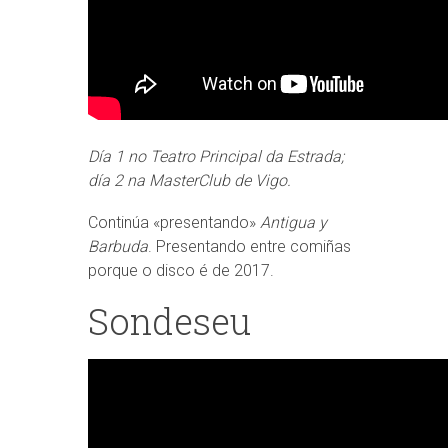
Día 1 no Teatro Principal da Estrada;
día 2 na MasterClub de Vigo.
Continúa «presentando»
Antigua y
Barbuda
. Presentando entre comiñas
porque o disco é de 2017.
Sondeseu