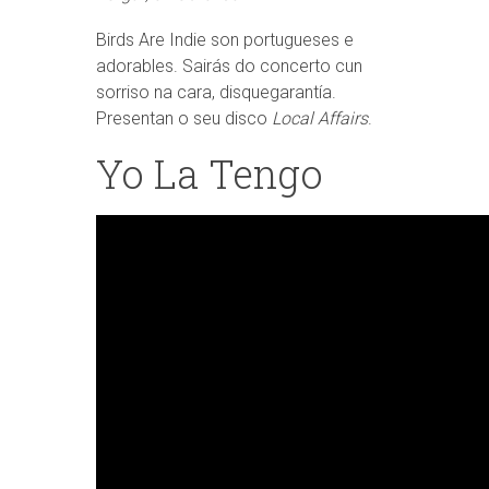
Birds Are Indie son portugueses e
adorables. Sairás do concerto cun
sorriso na cara, disquegarantía.
Presentan o seu disco
Local Affairs
.
Yo La Tengo