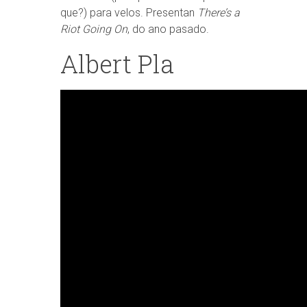
que?) para velos. Presentan
There’s a
Riot Going On
, do ano pasado.
Albert Pla