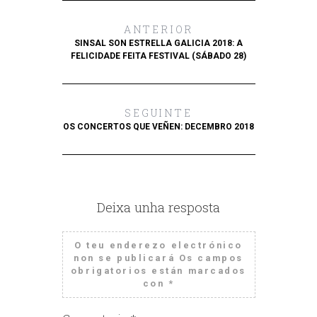
ANTERIOR
SINSAL SON ESTRELLA GALICIA 2018: A
FELICIDADE FEITA FESTIVAL (SÁBADO 28)
SEGUINTE
OS CONCERTOS QUE VEÑEN: DECEMBRO 2018
Deixa unha resposta
O teu enderezo electrónico
non se publicará
Os campos
obrigatorios están marcados
con
*