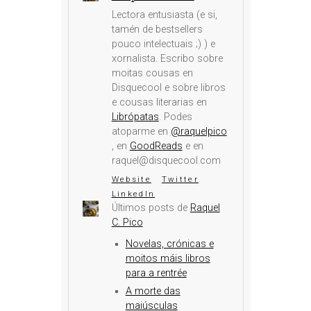
Lectora entusiasta (e si,
tamén de bestsellers
pouco intelectuais ;) ) e
xornalista. Escribo sobre
moitas cousas en
Disquecool e sobre libros
e cousas literarias en
Librópatas
. Podes
atoparme en
@raquelpico
, en
GoodReads
e en
raquel@disquecool.com
Website
Twitter
LinkedIn
Últimos posts de
Raquel
C. Pico
Novelas, crónicas e
moitos máis libros
para a rentrée
A morte das
maiúsculas