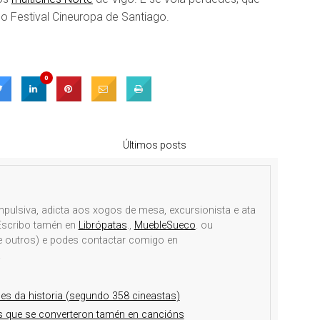
o Festival Cineuropa de Santiago.
0
Últimos posts
mpulsiva, adicta aos xogos de mesa, excursionista e ata
 Escribo tamén en
Librópatas
.,
MuebleSueco
. ou
e outros) e podes contactar comigo en
.
mes da historia (segundo 358 cineastas)
 que se converteron tamén en cancións