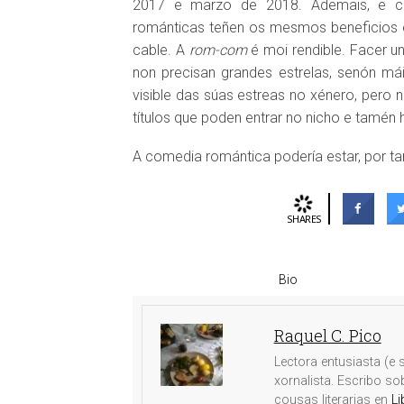
2017 e marzo de 2018. Ademais, e
románticas teñen os mesmos beneficios e
cable. A
rom-com
é moi rendible. Facer u
non precisan grandes estrelas, senón má
visible das súas estreas no xénero, pero 
títulos que poden entrar no nicho e tamén 
A comedia romántica podería estar, por ta
SHARES
Bio
Raquel C. Pico
Lectora entusiasta (e s
xornalista. Escribo s
cousas literarias en
Li