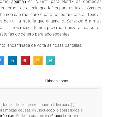
 como
apuntan
en
Quartz
, para Netflix as comedias
n termos de escala que teñen para as televisións por
nha non sae moi caro e para conectar coas audiencias
is ben unha historia que enganche.
Set It Up
é a máis
nos últimos meses (e nos próximos) lanzaron xa outros
historias do xénero para adolescentes.
nto, encamiñada de volta ás nosas pantallas.
Últimos posts
i, tamén de bestsellers pouco intelectuais ;) ) e
obre moitas cousas en Disquecool e sobre libros e
brópatas
. Podes atoparme en
@raquelpico
, en