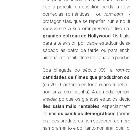
que a película en cuestión perdía a no
comedias románticas —ou
rom-com
— e
protagonistas, que se repetían nun e nout
rom-com
e a súa omnipresencia tivo un 
grandes estreas de Hollywood
. Os títu
para a televisión por cable estadouniden
sábado ás catro da tarde ou para ench
historia era habitualmente ñoña e a produc
Coa chegada do século XXI, a
rom-c
cantidades de filmes que produciron o
(en 2010 lanzaron en todo o ano 9 pelícu
non lanzaron ningunha). A comedia román
Insider
, porque os grandes estudios deci
lles saían máis rentables
, especialment
asumir
os cambios demográficos
(como 
grandes produtoras non souberon compre
namoramento e por tanto non eran quen de 