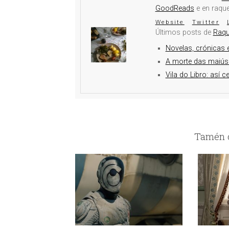
GoodReads
e en raqu
Website
Twitter
Últimos posts de
Raqu
Novelas, crónicas e
A morte das maiús
Vila do Libro: así c
Tamén c