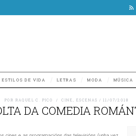
ESTILOS DE VIDA
LETRAS
MODA
MÚSICA
POR
RAQUEL C. PICO
CINE
,
ESCENAS
11/07/2018
OLTA DA COMEDIA ROMÁN
os cines e as programacións das televisións (unha vez