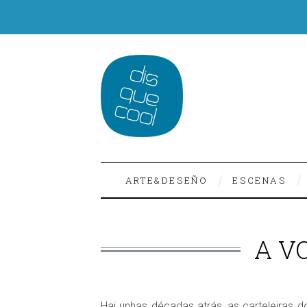
ARTE&DESEÑO
ESCENAS
A V
Hai unhas décadas atrás, as carteleiras d