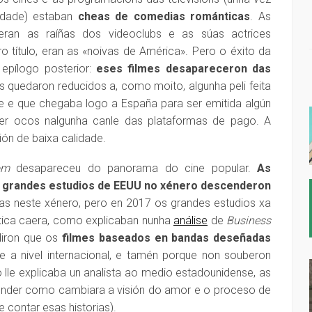
vidade) estaban
cheas de comedias románticas
. As
ran as raíñas dos videoclubs e as súas actrices
ro título, eran as «noivas de América». Pero o éxito da
epílogo posterior:
eses filmes desapareceron das
los quedaron reducidos a, como moito, algunha peli feita
se e que chegaba logo a España para ser emitida algún
er ocos nalgunha canle das plataformas de pago. A
ión de baixa calidade.
om
desapareceu do panorama do cine popular.
As
s grandes estudios de EEUU no xénero descenderon
las neste xénero, pero en 2017 os grandes estudios xa
tica caera, como explicaban nunha
análise
de
Business
diron que os
filmes baseados en bandas deseñadas
e a nivel internacional, e tamén porque non souberon
lle explicaba un analista ao medio estadounidense, as
nder como cambiara a visión do amor e o proceso de
contar esas historias).