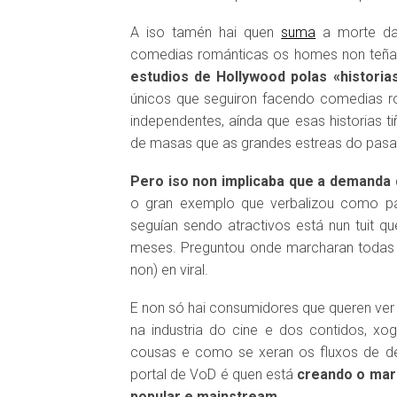
A iso tamén hai quen
suma
a morte das
comedias románticas os homes non teña
estudios de Hollywood polas «historia
únicos que seguiron facendo comedias ro
independentes, aínda que esas historias 
de masas que as grandes estreas do pasa
Pero iso non implicaba que a demanda 
o gran exemplo que verbalizou como pa
seguían sendo atractivos está nun tuit qu
meses. Preguntou onde marcharan toda
non) en viral.
E non só hai consumidores que queren ver
na industria do cine e dos contidos, 
cousas e como se xeran os fluxos de 
portal de VoD é quen está
creando o mar
popular e mainstream.