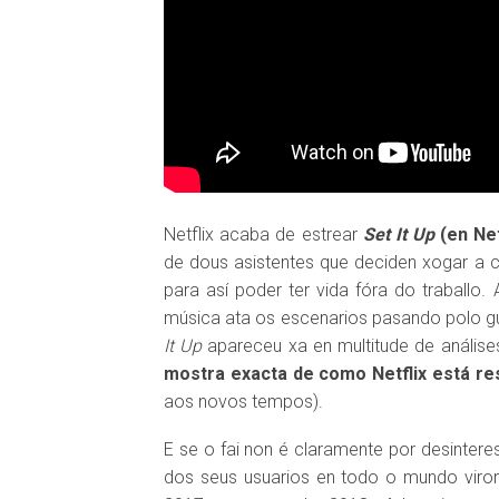
Netflix acaba de estrear
Set It Up
(en Net
de dous asistentes que deciden xogar a 
para así poder ter vida fóra do traballo.
música ata os escenarios pasando polo gu
It Up
apareceu xa en multitude de análi
mostra exacta de como Netflix está r
aos novos tempos).
E se o fai non é claramente por desintere
dos seus usuarios en todo o mundo viro