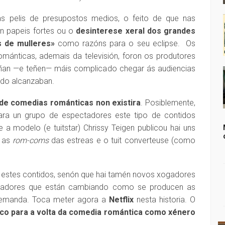
 pelis de presupostos medios, o feito de que nas
n papeis fortes ou o
desinterese xeral dos grandes
s de mulleres»
como razóns para o seu eclipse. Os
mánticas, ademais da televisión, foron os produtores
tiñan —e teñen— máis complicado chegar ás audiencias
do alcanzaban.
de comedias románticas non existira
. Posiblemente,
ra un grupo de espectadores este tipo de contidos
e a modelo (e tuitstar) Chrissy Teigen publicou hai uns
s as
rom-coms
das estreas e o tuit converteuse (como
 estes contidos, senón que hai tamén novos xogadores
xogadores que están cambiando como se producen as
demanda. Toca meter agora a
Netflix
nesta historia. O
co para a volta da comedia romántica como xénero