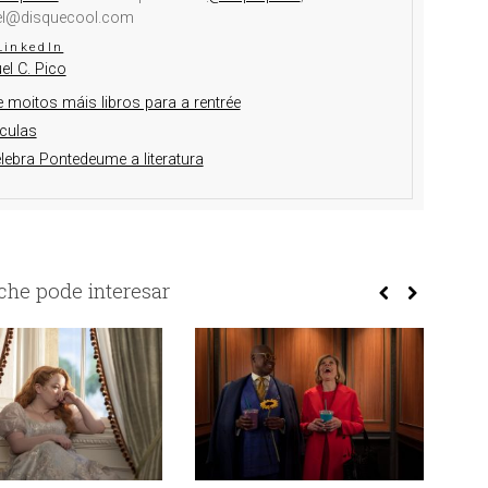
el@disquecool.com
LinkedIn
el C. Pico
 moitos máis libros para a rentrée
culas
elebra Pontedeume a literatura
he pode interesar