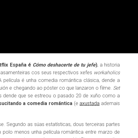
flix España é
Cómo deshacerte de tu jefe
)
, a historia
casamenteiras cos seus respectivos xefes
workaholics
 A película é unha comedia romántica clásica, dende a
ión e chegando ao póster co que lanzaron o filme.
Set
ses dende que se estreou o pasado 20 de xuño como a
esucitando a comedia romántica
(e
axustada
ademais
se. Segundo as súas estatísticas, dous terceiras partes
n polo menos unha película romántica entre marzo de