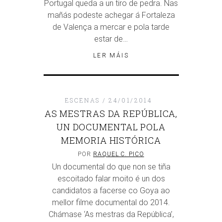
Portugal queda a un tiro de pedra. Nas
mañás podeste achegar á Fortaleza
de Valença a mercar e pola tarde
estar de…
LER MÁIS
ESCENAS
24/01/2014
AS MESTRAS DA REPÚBLICA,
UN DOCUMENTAL POLA
MEMORIA HISTÓRICA
POR
RAQUEL C. PICO
Un documental do que non se tiña
escoitado falar moito é un dos
candidatos a facerse co Goya ao
mellor filme documental do 2014.
Chámase ‘As mestras da República’,