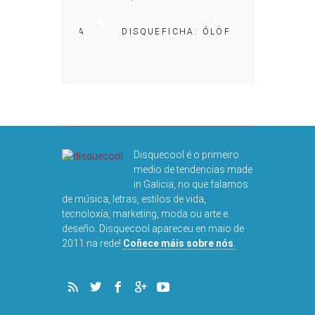
A: IRIA MISA
DISQUEFICHA: ÓLÖF
ARNALDS
DISQUEFIC
NOG
Disquecool é o primeiro
medio de tendencias made