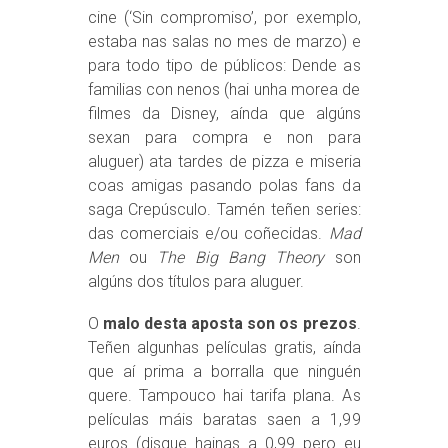
cine (‘Sin compromiso’, por exemplo,
estaba nas salas no mes de marzo) e
para todo tipo de públicos: Dende as
familias con nenos (hai unha morea de
filmes da Disney, aínda que algúns
sexan para compra e non para
aluguer) ata tardes de pizza e miseria
coas amigas pasando polas fans da
saga Crepúsculo. Tamén teñen series:
das comerciais e/ou coñecidas.
Mad
Men
ou
The Big Bang Theory
son
algúns dos títulos para aluguer.
O
malo desta aposta son os prezos
.
Teñen algunhas películas gratis, aínda
que aí prima a borralla que ninguén
quere. Tampouco hai tarifa plana. As
películas máis baratas saen a 1,99
euros (disque hainas a 0,99 pero eu