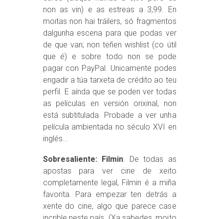
non as vin) e as estreas a 3,99. En
moitas non hai tráilers, só fragmentos
dalgunha escena para que podas ver
de que van; non teñen wishlist (co útil
que é) e sobre todo non se pode
pagar con PayPal. Unicamente podes
engadir a túa tarxeta de crédito ao teu
perfil. E aínda que se poden ver todas
as películas en versión orixinal, non
está subtitulada. Probade a ver unha
película ambientada no século XVI en
inglés…
Sobresaliente: Filmin
. De todas as
apostas para ver cine de xeito
completamente legal, Filmin é a miña
favorita. Para empezar ten detrás a
xente do cine, algo que parece case
incrible neste país. (Xa sabedes, moito