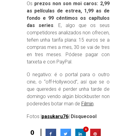
Os
prezos non son moi caros: 2,99
as películas de estrea, 1,99 as de
fondo e 99 céntimos os capítulos
das series
. E, algo que os seus
competidores analizados non ofrecen,
teñen unha tarifa plana: 15 euros se a
compras mes a mes, 30 se vai de tres
en tres meses. Pódese pagar con
tarxeta e con PayPal.
O negativo: é o portal para o outro
cine, o “off-Hollywood”, así que se o
que queredes é perder unha tarde de
domingo vendo algún blockbuster non
poderedes botar man de
Filmin
.
Fotos |
pasukaru76
| Disquecool
0
0