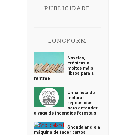
PUBLICIDADE
LONGFORM
Novelas,
crónicas e
moitos máis
libros para a
rentrée
Unha lista de
lecturas
repousadas
para entender
a vaga de incendios forestais
Shondaland e a
máquina de facer cartos