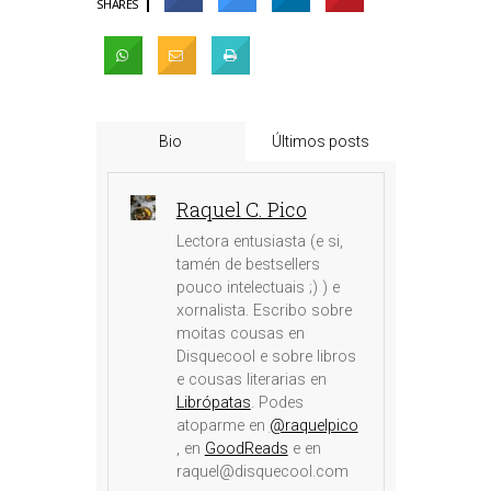
SHARES
Bio
Últimos posts
Raquel C. Pico
Lectora entusiasta (e si,
tamén de bestsellers
pouco intelectuais ;) ) e
xornalista. Escribo sobre
moitas cousas en
Disquecool e sobre libros
e cousas literarias en
Librópatas
. Podes
atoparme en
@raquelpico
, en
GoodReads
e en
raquel@disquecool.com