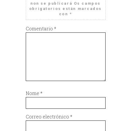
non se publicará
Os campos
obrigatorios están marcados
con
*
Comentario
*
Nome
*
Correo electrónico
*