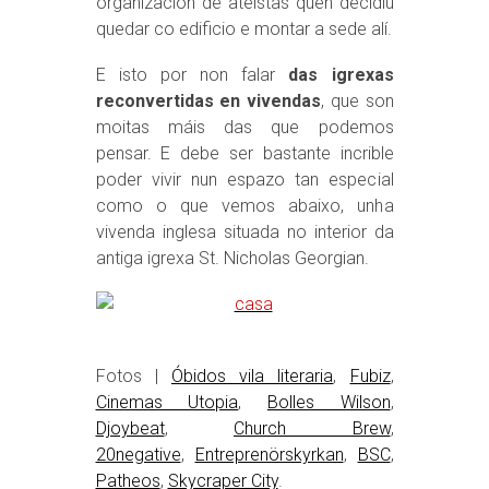
organización de ateístas quen decidiu
quedar co edificio e montar a sede alí.
E isto por non falar
das igrexas
reconvertidas en vivendas
, que son
moitas máis das que podemos
pensar. E debe ser bastante incrible
poder vivir nun espazo tan especial
como o que vemos abaixo, unha
vivenda inglesa situada no interior da
antiga igrexa St. Nicholas Georgian.
Fotos |
Óbidos vila literaria
,
Fubiz
,
Cinemas Utopia
,
Bolles Wilson
,
Djoybeat
,
Church Brew
,
20negative
,
Entreprenörskyrkan
,
BSC
,
Patheos
,
Skycraper City
.