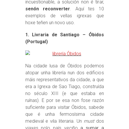
incuestionable, a solución non é tirar,
senón reconverter
. Aquí tes 10
exemplos de vellas igrexas que
hoxe teñen un novo uso.
1. Livraria de Santiago – Óbidos
(Portugal)
Na cidade lusa de Óbidos podemos
atopar unha librería nun dos edificios
máis representativos da cidade, a que
era a Igrexa de Sao Tiago, construída
no século XIII (e que estaba en
ruínas). E por se esa non fose razón
suficiente para visitar Óbidos, sabede
que é unha fermosísima cidade
medieval e vila literaria. Un
must
dos
viaxes polo país veciño
a sumar a