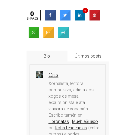
0
0
SHARES
Bio
Últimos posts
Cris
Xornalista, lectora
compulsiva, adicta aos
xogos de mesa,
excursionista e ata
viaxeira de vocación.
Escribo tamén en
Librópatas
.,
MuebleSueco
.
ou
RobaTendencias
(entre
outros) e podes