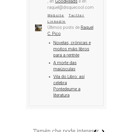
, en
GoodReads
e en
raquel@disquecool.com
Website
Twitter
LinkedIn
Últimos posts de
Raquel
C. Pico
Novelas, crónicas e
moitos máis libros
para a rentrée
A morte das
maiúsculas
Vila do Libro: así
celebra
Pontedeume a
literatura
Tamén che pode interesar