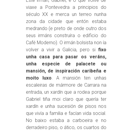
Este irmán, Gabriel, é o que volve de
viaxe a Pontevedra a principios do
século XX e merca un terreo nunha
zona da cidade que entón estaba
medrando (e preto de onde outro dos
seus irmáns construíra o edificio do
Café Moderno). O irmán bolsista non ía
volver a vivir a Galicia, pero si
fixo
unha casa para pasar os veráns,
unha especie de palacete ou
mansión, de inspiración caribeña e
moito luxo
. A mansión ten unhas
escaleiras de mármore de Carrara na
entrada, un xardín que a rodea porque
Gabriel tiña moi claro que quería ter
xardín e unha sucesión de pisos nos
que vivía a familia e facían vida social.
No baixo estaba a carboeira e no
derradeiro piso, o ático, os cuartos do