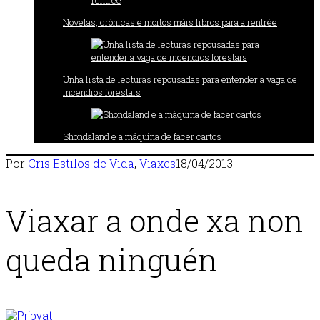
Novelas, crónicas e moitos máis libros para a rentrée
Unha lista de lecturas repousadas para entender a vaga de
incendios forestais
Shondaland e a máquina de facer cartos
Por
Cris
Estilos de Vida
,
Viaxes
18/04/2013
Viaxar a onde xa non
queda ninguén