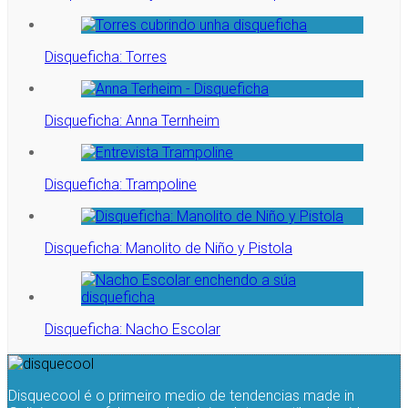
Disqueficha: Torres
Disqueficha: Anna Ternheim
Disqueficha: Trampoline
Disqueficha: Manolito de Niño y Pistola
Disqueficha: Nacho Escolar
Disquecool é o primeiro medio de tendencias made in