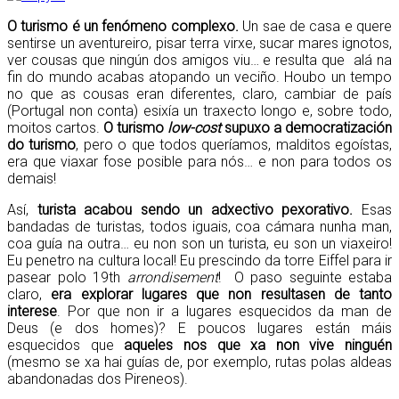
O turismo é un fenómeno complexo.
Un sae de casa e quere
sentirse un aventureiro, pisar terra virxe, sucar mares ignotos,
ver cousas que ningún dos amigos viu… e resulta que alá na
fin do mundo acabas atopando un veciño. Houbo un tempo
no que as cousas eran diferentes, claro, cambiar de país
(Portugal non conta) esixía un traxecto longo e, sobre todo,
moitos cartos.
O turismo
low-cost
supuxo a democratización
do turismo
, pero o que todos queríamos, malditos egoístas,
era que viaxar fose posible para nós… e non para todos os
demais!
Así,
turista acabou sendo un adxectivo pexorativo.
Esas
bandadas de turistas, todos iguais, coa cámara nunha man,
coa guía na outra… eu non son un turista, eu son un viaxeiro!
Eu penetro na cultura local! Eu prescindo da torre Eiffel para ir
pasear polo 19th
arrondisement
! O paso seguinte estaba
claro,
era explorar lugares que non resultasen de tanto
interese
. Por que non ir a lugares esquecidos da man de
Deus (e dos homes)? E poucos lugares están máis
esquecidos que
aqueles nos que xa non vive ninguén
(mesmo se xa hai guías de, por exemplo, rutas polas aldeas
abandonadas dos Pireneos).