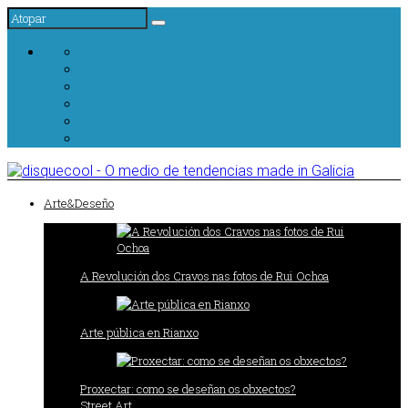
Arte&Deseño
A Revolución dos Cravos nas fotos de Rui Ochoa
Arte pública en Rianxo
Proxectar: como se deseñan os obxectos?
Street Art