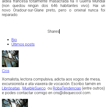
aldea francesa totalmente masacrada na II Guerra Mundial
(non quedou ningún dos 646 habitantes vivo). Hai un
novo Oradour-sur-Glane preto, pero o orixinal nunca foi
reparado.
Shares
Bio
Últimos posts
Cris
Xornalista, lectora compulsiva, adicta aos xogos de mesa,
excursionista e ata viaxeira de vocación. Escribo tamén en
Librópatas
.,
MuebleSueco
. ou
RobaTendencias
(entre outros)
e podes contactar comigo en cris@disquecool.com.