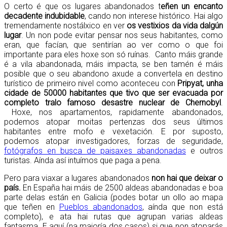
O certo é que os lugares abandonados t
eñen un encanto
decadente indubidable
, cando non interese histórico. Hai algo
tremendamente nostálxico en ver
os vestixios da vida dalgún
lugar
. Un non pode evitar pensar nos seus habitantes, como
eran, que facían, que sentirían ao ver como o que foi
importante para eles hoxe son só ruínas. Canto máis grande
é a vila abandonada, máis impacta, se ben tamén é máis
posible que o seu abandono axude a convertela en destino
turístico de primeiro nivel como aconteceu con
Pripyat, unha
cidade de 50000 habitantes que tivo que ser evacuada por
completo tralo famoso desastre nuclear de Chernobyl
.
Hoxe, nos apartamentos, rapidamente abandonados,
podemos atopar moitas pertenzas dos seus últimos
habitantes entre mofo e vexetación. E por suposto,
podemos atopar investigadores, forzas de seguridade,
fotógrafos en busca de paisaxes abandonadas
e outros
turistas. Aínda así intuímos que paga a pena.
Pero para viaxar a lugares abandonados
non hai que deixar o
país.
En España hai máis de 2500 aldeas abandonadas e boa
parte delas están en Galicia (podes botar un ollo ao mapa
que teñen en
Pueblos abandonados
, aínda que non está
completo), e ata hai rutas que agrupan varias aldeas
fantasma. E aquí (na maioría dos casos) si que non atoparás