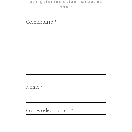
obrigatorios están marcados
con
*
Comentario
*
Nome
*
Correo electrónico
*