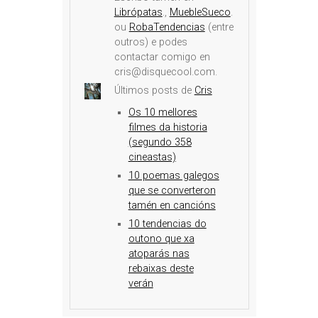
Librópatas
.,
MuebleSueco
.
ou
RobaTendencias
(entre
outros) e podes
contactar comigo en
cris@disquecool.com.
Últimos posts de
Cris
Os 10 mellores
filmes da historia
(segundo 358
cineastas)
10 poemas galegos
que se converteron
tamén en cancións
10 tendencias do
outono que xa
atoparás nas
rebaixas deste
verán