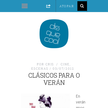
POR
CRIS
CINE
,
ESCENAS
03/07/2012
CLÁSICOS PARA O
VERÁN
En
verán
imos