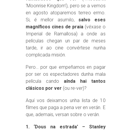
‘Moonrise Kingdom’), pero se a vemos
en agosto atoparemos terreo ermo.
Si, é mellor asumilo,
salvo eses
magníficos cines de praia
(véxase o
Imperial de Ramallosa) a onde as
películas chegan un par de meses
tarde, ir ao cine convértese nunha
complicada misión.
Pero… por que empeñarnos en pagar
por ser os espectadores dunha mala
película cando
aínda hai tantos
clásicos por ver
(ou re-ver)?
Aquí vos deixamos unha lista de 10
filmes que paga a pena ver en verán. E
que, ademais, versan sobre o verán.
1. ‘Dous na estrada’ – Stanley