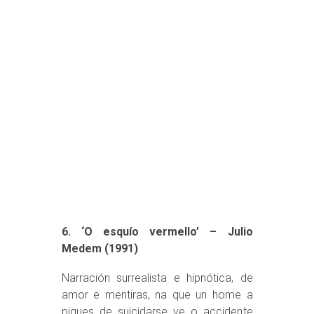
6. ‘O esquío vermello’ – Julio
Medem (1991)
Narración surrealista e hipnótica, de
amor e mentiras, na que un home a
piques de suicidarse ve o accidente