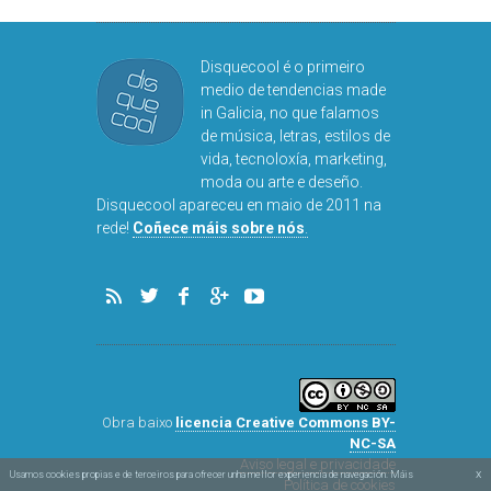
Disquecool é o primeiro
medio de tendencias made
in Galicia, no que falamos
de música, letras, estilos de
vida, tecnoloxía, marketing,
moda ou arte e deseño.
Disquecool apareceu en maio de 2011 na
rede!
Coñece máis sobre nós
.
Obra baixo
licencia Creative Commons BY-
NC-SA
Aviso legal e privacidade
x
Usamos cookies propias e de terceiros para ofrecer unha mellor experiencia de navegación. Máis
Política de cookies