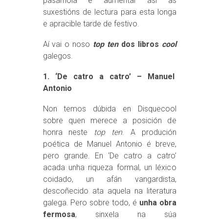
pasárnola e aumentar así as
suxestións de lectura para esta longa
e apracible tarde de festivo.
Aí vai o noso
top ten
dos libros
cool
galegos.
1. ‘De catro a catro’ – Manuel
Antonio
Non temos dúbida en Disquecool
sobre quen merece a posición de
honra neste
top ten
. A produción
poética de Manuel Antonio é breve,
pero grande. En ‘De catro a catro’
acada unha riqueza formal, un léxico
coidado, un afán vangardista,
descoñecido ata aquela na literatura
galega. Pero sobre todo, é
unha obra
fermosa
, sinxela na súa