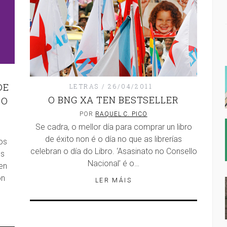
DE
LETRAS
26/04/2011
O BNG XA TEN BESTSELLER
DO
POR
RAQUEL C. PICO
Se cadra, o mellor día para comprar un libro
de éxito non é o día no que as librerías
os
celebran o día do Libro. ‘Asasinato no Consello
es
Nacional’ é o…
en
on
LER MÁIS