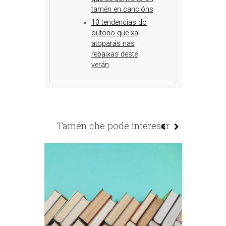
tamén en cancións
10 tendencias do
outono que xa
atoparás nas
rebaixas deste
verán
Tamén che pode interesar