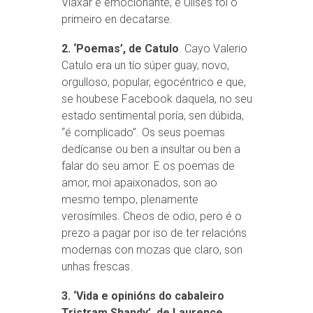
Viaxar é emocionante, e Ulises foi o
primeiro en decatarse.
2. ‘Poemas’, de Catulo
. Cayo Valerio
Catulo era un tío súper guay, novo,
orgulloso, popular, egocéntrico e que,
se houbese Facebook daquela, no seu
estado sentimental poría, sen dúbida,
“é complicado”. Os seus poemas
dedícanse ou ben a insultar ou ben a
falar do seu amor. E os poemas de
amor, moi apaixonados, son ao
mesmo tempo, plenamente
verosímiles. Cheos de odio, pero é o
prezo a pagar por iso de ter relacións
modernas con mozas que claro, son
unhas frescas.
3. ‘Vida e opinións do cabaleiro
Tristram Shandy’, de Laurence