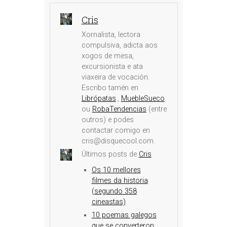
Cris
Xornalista, lectora
compulsiva, adicta aos
xogos de mesa,
excursionista e ata
viaxeira de vocación.
Escribo tamén en
Librópatas
.,
MuebleSueco
.
ou
RobaTendencias
(entre
outros) e podes
contactar comigo en
cris@disquecool.com.
Últimos posts de
Cris
Os 10 mellores
filmes da historia
(segundo 358
cineastas)
10 poemas galegos
que se converteron