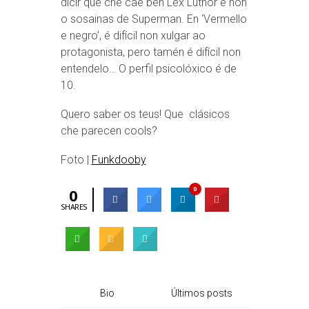
dicir que che cae ben Lex Luthor e non
o sosainas de Superman. En ‘Vermello
e negro’, é difícil non xulgar ao
protagonista, pero tamén é difícil non
entendelo… O perfil psicolóxico é de
10.
Quero saber os teus! Que clásicos
che parecen cools?
Foto |
Funkdooby
0
0
SHARES
Bio
Últimos posts