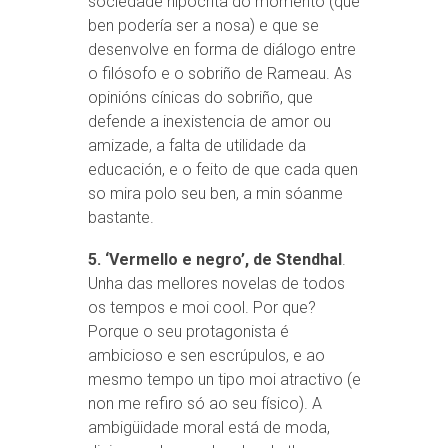
sociedade hipócrita do momento (que
ben podería ser a nosa) e que se
desenvolve en forma de diálogo entre
o filósofo e o sobriño de Rameau. As
opinións cínicas do sobriño, que
defende a inexistencia de amor ou
amizade, a falta de utilidade da
educación, e o feito de que cada quen
so mira polo seu ben, a min sóanme
bastante.
5. ‘Vermello e negro’, de Stendhal
.
Unha das mellores novelas de todos
os tempos e moi cool. Por que?
Porque o seu protagonista é
ambicioso e sen escrúpulos, e ao
mesmo tempo un tipo moi atractivo (e
non me refiro só ao seu físico). A
ambigüidade moral está de moda,