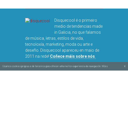
Disquecool é o primeiro
medio de tendencias made
in Galicia, no que falamos
de música, letras, estilos de vida,
tecnoloxía, marketing, moda ou arte e
deseño. Disquecool apareceu en maio de
2011 na rede!
Coñece máis sobre nós
.
x
Usamos cookies propias e de terceiros para ofrecer unha mellor experiencia de navegación. Máis
información na nosa política de cookies.
Obra baixo
licencia Creative Commons BY-
NC-SA
Aviso legal e privacidade
Política de cookies