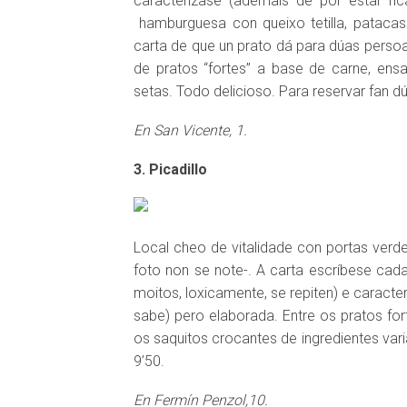
caracterízase (ademais de por estar ric
hamburguesa con queixo tetilla, patacas 
carta de que un prato dá para dúas pers
de pratos “fortes” a base de carne, ensa
setas. Todo delicioso. Para reservar fan d
En San Vicente, 1.
3. Picadillo
Local cheo de vitalidade con portas verde
foto non se note-. A carta escríbese cada
moitos, loxicamente, se repiten) e caract
sabe) pero elaborada. Entre os pratos fo
DISQUEFICHA: NACHO ESCOLAR
DISQUEFI
os saquitos crocantes de ingredientes var
9’50.
En Fermín Penzol,10.