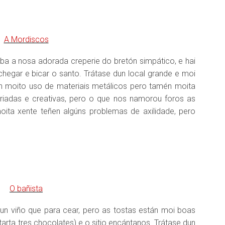
ba a nosa adorada creperie do bretón simpático, e hai
hegar e bicar o santo. Trátase dun local grande e moi
 con moito uso de materiais metálicos pero tamén moita
ariadas e creativas, pero o que nos namorou foros as
ita xente teñen algúns problemas de axilidade, pero
un viño que para cear, pero as tostas están moi boas
arta tres chocolates) e o sitio encántanos. Trátase dun