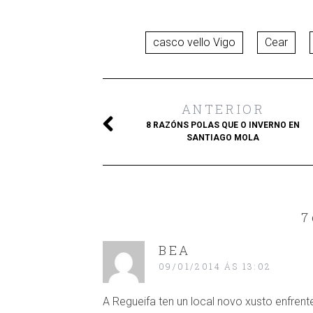
casco vello Vigo
Cear
ANTERIOR
8 RAZÓNS POLAS QUE O INVERNO EN
SANTIAGO MOLA
7
BEA
09/01/2014 ÁS 13:02
A Regueifa ten un local novo xusto enfrent