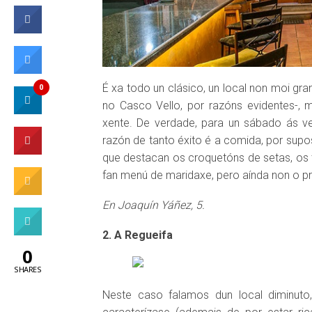
É xa todo un clásico, un local non moi gr
0
no Casco Vello, por razóns evidentes-, m
xente. De verdade, para un sábado ás v
razón de tanto éxito é a comida, por supo
que destacan os croquetóns de setas, os t
fan menú de maridaxe, pero aínda non o 
En Joaquín Yáñez, 5.
2. A Regueifa
0
SHARES
Neste caso falamos dun local diminut