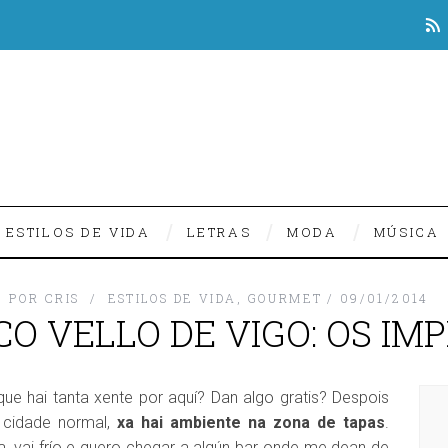
ESTILOS DE VIDA
LETRAS
MODA
MÚSICA
POR
CRIS
ESTILOS DE VIDA
,
GOURMET
09/01/2014
O VELLO DE VIGO: OS IM
ue hai tanta xente por aquí? Dan algo gratis? Despois
cidade normal,
xa hai ambiente na zona de tapas
.
, vai frío e quero chegar a algún bar onde me dean de