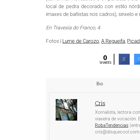
local de pedra decorado con estilo nórd
imaxes de bañistas nos cadros), sinxelo e n
En Travesía do Franco, 4.
Fotos |
Lume de Carozo
,
A Regueifa
,
Picadi
0
SHARES
Bio
Cris
Xornalista, lectora co
viaxeira de vocación.
RobaTendencias
(entr
cris@disquecool.com