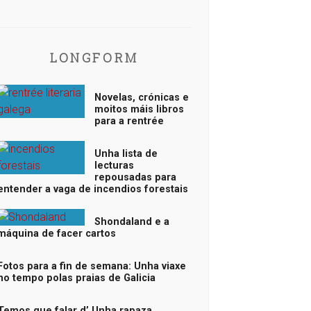
LONGFORM
Novelas, crónicas e
moitos máis libros
para a rentrée
Unha lista de
lecturas
repousadas para
entender a vaga de incendios forestais
Shondaland e a
máquina de facer cartos
Fotos para a fin de semana: Unha viaxe
no tempo polas praias de Galicia
Temos que falar d’ Unha rapaza