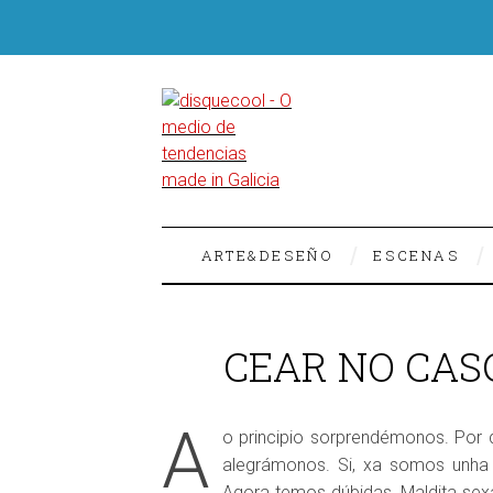
ARTE&DESEÑO
ESCENAS
CEAR NO CASC
A
o principio sorprendémonos. Por q
alegrámonos. Si, xa somos unha 
Agora temos dúbidas. Maldita sexa