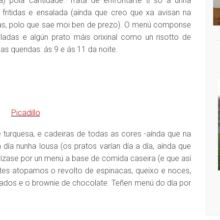
a) pola cantidade. Trata de enfrontarte ti só a unha
fritidas e ensalada (aínda que creo que xa avisan na
oas, polo que sae moi ben de prezo). O menú componse
ladas e algún prato máis orixinal como un risotto de
úas quendas: ás 9 e ás 11 da noite.
 turquesa, e cadeiras de todas as cores -aínda que na
 día nunha lousa (os pratos varían día a día, aínda que
erízase por un menú a base de comida caseira (e que así
rtes atopamos o revolto de espinacas, queixo e noces,
CHA: IRIA MISA
DISQUEFICHA: ÓLÖF ARNALDS
iados e o brownie de chocolate. Teñen menú do día por