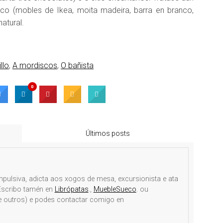
ico (mobles de Ikea, moita madeira, barra en branco,
atural.
llo
,
A mordiscos
,
O bañista
0
Últimos posts
mpulsiva, adicta aos xogos de mesa, excursionista e ata
 Escribo tamén en
Librópatas
.,
MuebleSueco
. ou
e outros) e podes contactar comigo en
.