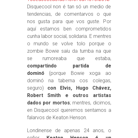
Disquecool non é tan só un medio de
tendencias, de comentarvos o que
nos gusta para que vos guste. Por
aquí estamos ben comprometidos
cunha labor social, solidaria. E mentres
o mundo se volve tolo porque o
zombie Bowie saíu da tumba na que
se rumoreaba que estaba,
compartindo partida de
dominó
(porque Bowie xoga ao
dominó na taberna cos colegas,
seguro)
con Elvis, Hugo Chávez,
Robert Smith e outros artistas
dados por mortos
; mentres, dicimos,
en Disquecool queremos sentarnos a
falarvos de Keaton Henson.
Londinense de apenas 24 anos, o
señor
Keaton Henson é un