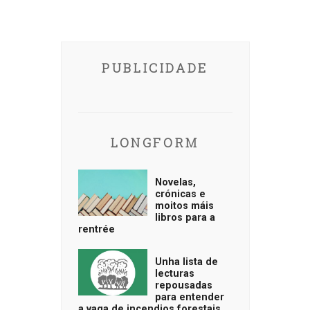
PUBLICIDADE
LONGFORM
Novelas,
crónicas e
moitos máis
libros para a
rentrée
Unha lista de
lecturas
repousadas
para entender
a vaga de incendios forestais