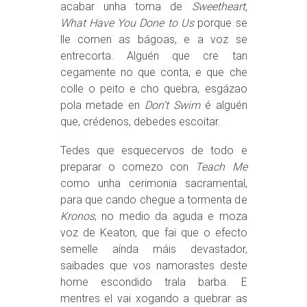
acabar unha toma de
Sweetheart,
What Have You Done to Us
porque se
lle comen as bágoas, e a voz se
entrecorta. Alguén que cre tan
cegamente no que conta, e que che
colle o peito e cho quebra, esgázao
pola metade en
Don’t Swim
é alguén
que, crédenos, debedes escoitar.
Tedes que esquecervos de todo e
preparar o comezo con
Teach Me
como unha cerimonia sacramental,
para que cando chegue a tormenta de
Kronos
, no medio da aguda e moza
voz de Keaton, que fai que o efecto
semelle aínda máis devastador,
saibades que vos namorastes deste
home escondido trala barba. E
mentres el vai xogando a quebrar as