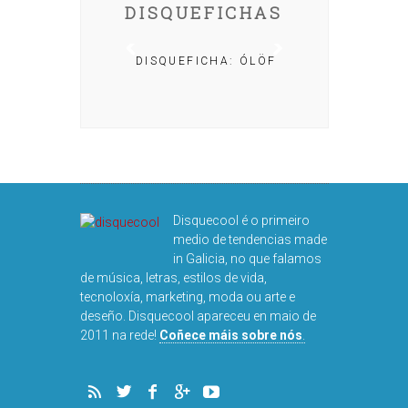
DISQUEFICHAS
A: IRIA MISA
DISQUEFICHA: ÓLÖF
ARNALDS
DISQUEFIC
NOG
Disquecool é o primeiro
medio de tendencias made
in Galicia, no que falamos
de música, letras, estilos de vida,
tecnoloxía, marketing, moda ou arte e
deseño. Disquecool apareceu en maio de
2011 na rede!
Coñece máis sobre nós
.