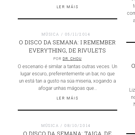
LER MÁIS
com
a
MÚSICA
05/11/2014
O DISCO DA SEMANA: I REMEMBER
EVERYTHING, DE RIVULETS
POR
DR. CHOU
O
O escenario é similar a tantas outras veces. Un
lugar escuro, preferentemente un bar, no que
un está tan a gusto na súa miseria, xogando a
afogar unhas mágoas que…
Li
n
LER MÁIS
MÚSICA
08/10/2014
O DISCO DA SEMANA: TAIGA, DE