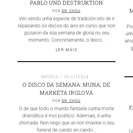
PABLO UND DESTRUKTION
M
POR
DR. CHOU
Vén sendo unha especie de tradición isto de ir
repasando os discos do ano en curso que non
Po
gozaron da súa semana de gloria no seu
unh
momento. Concretamente, o disco…
ama
g
LER MÁIS
MÚSICA
19/11/2014
O DISCO DA SEMANA: MUNA, DE
MARKÉTA IRGLOVÁ
POR
DR. CHOU
F
O de que todo o mundo fantasía cunha morte
dramática é moi poético. Ademais, é unha
chorrada. Non nego que un non imaxine o seu
funeral de cando en cando…
O