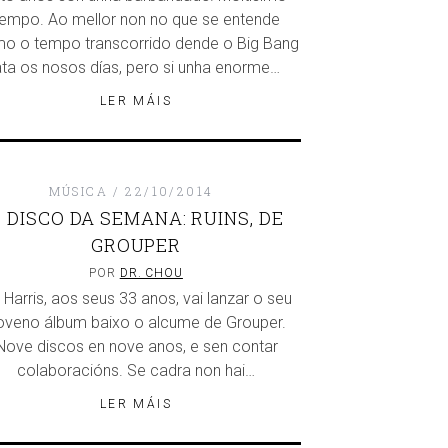
tempo. Ao mellor non no que se entende
o o tempo transcorrido dende o Big Bang
ta os nosos días, pero si unha enorme…
LER MÁIS
MÚSICA
22/10/2014
 DISCO DA SEMANA: RUINS, DE
GROUPER
POR
DR. CHOU
z Harris, aos seus 33 anos, vai lanzar o seu
oveno álbum baixo o alcume de Grouper.
Nove discos en nove anos, e sen contar
colaboracións. Se cadra non hai…
LER MÁIS