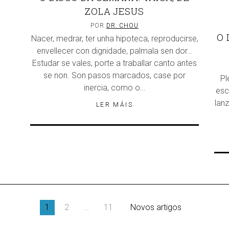
ZOLA JESUS
POR
DR. CHOU
O 
Nacer, medrar, ter unha hipoteca, reproducirse,
envellecer con dignidade, palmala sen dor…
Estudar se vales, porte a traballar canto antes
se non. Son pasos marcados, case por
Pl
inercia, como o…
esc
lan
LER MÁIS
1
2
…
11
Novos artigos