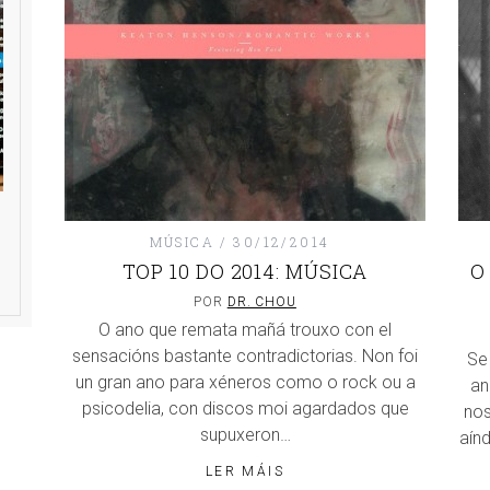
MÚSICA
30/12/2014
TOP 10 DO 2014: MÚSICA
O
POR
DR. CHOU
O ano que remata mañá trouxo con el
sensacións bastante contradictorias. Non foi
Se
un gran ano para xéneros como o rock ou a
an
psicodelia, con discos moi agardados que
nos
supuxeron…
aín
LER MÁIS