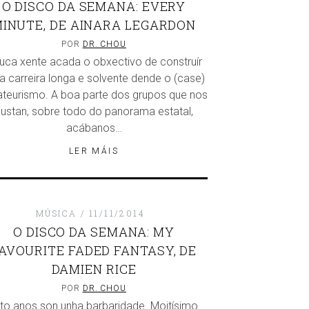
O DISCO DA SEMANA: EVERY
INUTE, DE AINARA LEGARDON
POR
DR. CHOU
uca xente acada o obxectivo de construír
a carreira longa e solvente dende o (case)
teurismo. A boa parte dos grupos que nos
ustan, sobre todo do panorama estatal,
acábanos…
LER MÁIS
MÚSICA
11/11/2014
O DISCO DA SEMANA: MY
AVOURITE FADED FANTASY, DE
DAMIEN RICE
POR
DR. CHOU
ito anos son unha barbaridade. Moitísimo