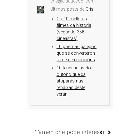
cris@disquecool.com.
Últimos posts de
Cris
Os 10 mellores
filmes da historia
(segundo 358
cineastas)
10 poemas galegos
que se converteron
tamén en cancións
10 tendencias do
outono que xa
atoparás nas
rebaixas deste
verán
Tamén che pode interesar