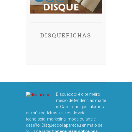
DISQUEFICHAS
Disquecool é o primeiro
medio de tendencias made
in Galicia, no que falamos
de música, letras, estilos de vida,
tecnoloxía, marketing, moda ou arte e
deseño. Disquecool apareceu en maio de
2011 na rede!
Coñece máis sobre nós
.