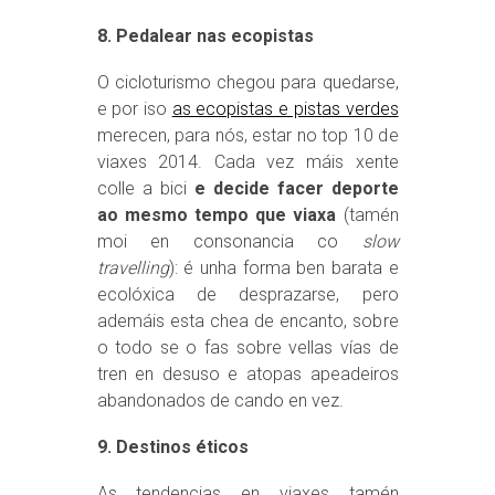
8. Pedalear nas ecopistas
O cicloturismo chegou para quedarse,
e por iso
as ecopistas e pistas verdes
merecen, para nós, estar no top 10 de
viaxes 2014. Cada vez máis xente
colle a bici
e decide facer deporte
ao mesmo tempo que viaxa
(tamén
moi en consonancia co
slow
travelling
): é unha forma ben barata e
ecolóxica de desprazarse, pero
ademáis esta chea de encanto, sobre
o todo se o fas sobre vellas vías de
tren en desuso e atopas apeadeiros
abandonados de cando en vez.
9. Destinos éticos
As tendencias en viaxes tamén