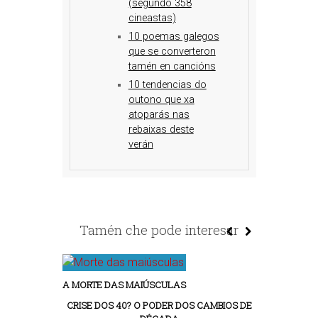
(segundo 358
cineastas)
10 poemas galegos
que se converteron
tamén en cancións
10 tendencias do
outono que xa
atoparás nas
rebaixas deste
verán
Tamén che pode interesar
A MORTE DAS MAIÚSCULAS
CRISE DOS 40? O PODER DOS CAMBIOS DE