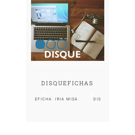
DISQUEFICHAS
A: IRIA MISA
DISQUEFICHA: ÓLÖF
ARNALDS