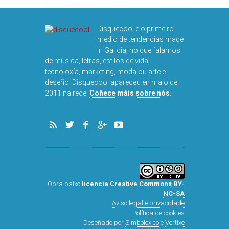
DISQUEFIC
Disquecool é o primeiro
NOG
medio de tendencias made
in Galicia, no que falamos
de música, letras, estilos de vida,
tecnoloxía, marketing, moda ou arte e
deseño. Disquecool apareceu en maio de
2011 na rede!
Coñece máis sobre nós
.
Obra baixo
licencia Creative Commons BY-
NC-SA
Aviso legal e privacidade
Política de cookies
Deseñado por
Simbolóxico
e
Vertixe