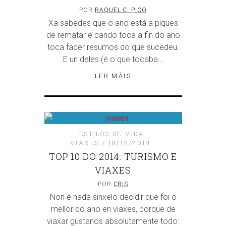
POR
RAQUEL C. PICO
Xa sabedes que o ano está a piques
de rematar e cando toca a fin do ano
toca facer resumos do que sucedeu.
E un deles (é o que tocaba…
LER MÁIS
ESTILOS DE VIDA
,
VIAXES
18/12/2014
TOP 10 DO 2014: TURISMO E
VIAXES
POR
CRIS
Non é nada sinxelo decidir que foi o
mellor do ano en viaxes, porque de
viaxar gústanos absolutamente todo: