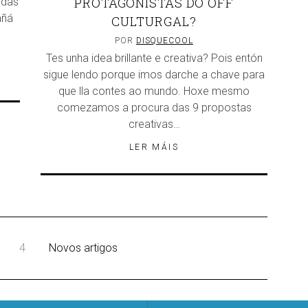
PROTAGONISTAS DO OFF
 das
añá
CULTURGAL?
e
POR
DISQUECOOL
Tes unha idea brillante e creativa? Pois entón
sigue lendo porque imos darche a chave para
que lla contes ao mundo. Hoxe mesmo
comezamos a procura das 9 propostas
creativas…
LER MÁIS
4
Novos artigos