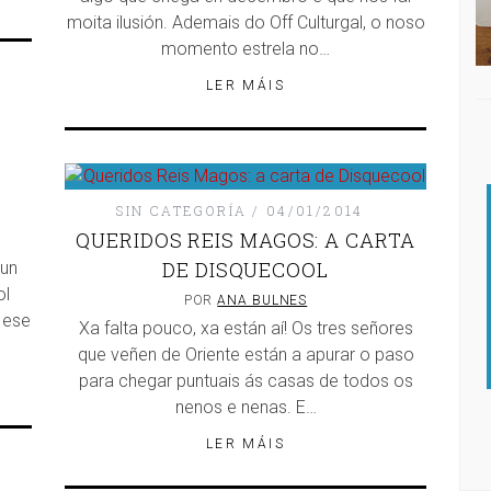
moita ilusión. Ademais do Off Culturgal, o noso
momento estrela no…
LER MÁIS
SIN CATEGORÍA
04/01/2014
QUERIDOS REIS MAGOS: A CARTA
DE DISQUECOOL
 un
ol
POR
ANA BULNES
 ese
Xa falta pouco, xa están aí! Os tres señores
que veñen de Oriente están a apurar o paso
para chegar puntuais ás casas de todos os
nenos e nenas. E…
A: NACHO ESCOLAR
DISQUEFICHA: IRIA MISA
LER MÁIS