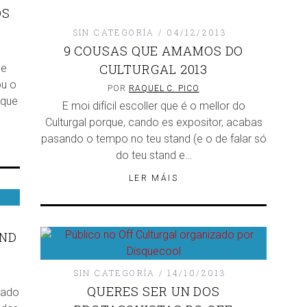
OS
SIN CATEGORÍA
04/12/2013
9 COUSAS QUE AMAMOS DO
CULTURGAL 2013
de
ou o
POR
RAQUEL C. PICO
 que
E moi difícil escoller que é o mellor do
Culturgal porque, cando es expositor, acabas
pasando o tempo no teu stand (e o de falar só
do teu stand e…
LER MÁIS
AND
SIN CATEGORÍA
14/10/2013
QUERES SER UN DOS
rado