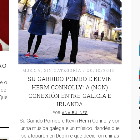
RO
MÚSICA
,
SIN CATEGORÍA
20/10/2015
SU GARRIDO POMBO E KEVIN
 e o
HERM CONNOLLY: A (NON)
 de
CONEXIÓN ENTRE GALICIA E
 Que
IRLANDA
POR
ANA BULNES
Su Garrido Pombo e Kevin Herm Connolly son
unha música galega e un músico irlandés que
se atoparon en Dublín e que decidiron unir as