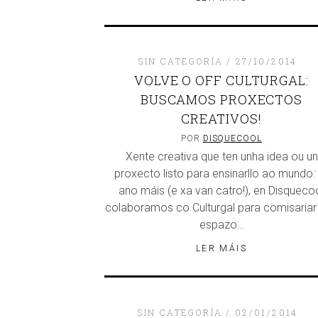
SIN CATEGORÍA
27/10/2014
VOLVE O OFF CULTURGAL:
BUSCAMOS PROXECTOS
CREATIVOS!
POR
DISQUECOOL
Xente creativa que ten unha idea ou un
proxecto listo para ensinarllo ao mundo:
ano máis (e xa van catro!), en Disqueco
colaboramos co Culturgal para comisariar
espazo…
LER MÁIS
DISQUEFICH
SIN CATEGORÍA
02/01/2014