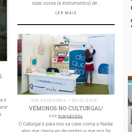
súas voces (e instrumentos) de…
LER MÁIS
S
e ir
SIN CATEGORÍA
05/12/2014
umir
VÉMONOS NO CULTURGAL!
s
POR
DISQUECOOL
O Culturgal é para nós xa case coma o Nadal:
algo que chega en decembro e que nos fai