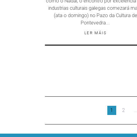
como o Nadal, o encontro por excelencia
industrias culturais galegas comezará m
(ata o domingo) no Pazo da Cultura d
Pontevedra….
LER MÁIS
1
2
…