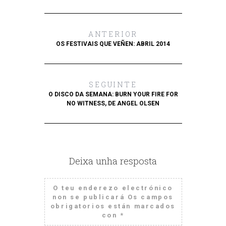
ANTERIOR
OS FESTIVAIS QUE VEÑEN: ABRIL 2014
SEGUINTE
O DISCO DA SEMANA: BURN YOUR FIRE FOR
NO WITNESS, DE ANGEL OLSEN
Deixa unha resposta
O teu enderezo electrónico
non se publicará
Os campos
obrigatorios están marcados
con
*