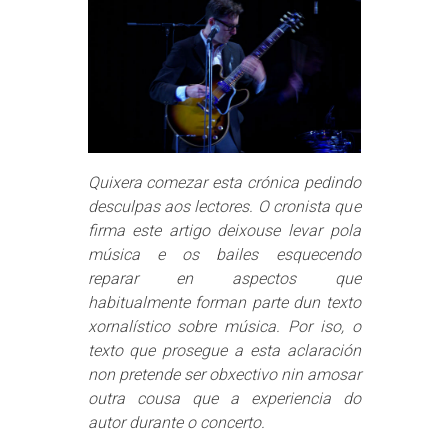
Quixera comezar esta crónica pedindo
desculpas aos lectores. O cronista que
firma este artigo deixouse levar pola
música e os bailes esquecendo
reparar en aspectos que
habitualmente forman parte dun texto
xornalístico sobre música. Por iso, o
texto que prosegue a esta aclaración
non pretende ser obxectivo nin amosar
outra cousa que a experiencia do
autor durante o concerto.