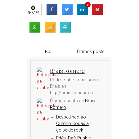
0
0
SHARES
Bio
Últimos posts
Brais Romero
Podes saber máis sobre
Brais en
http://brais.sonche.eu
Últimos posts de
Brais
Romero
Despedindo ao
Outono Códax a
golpe de rock
Edén: Daft Punk e