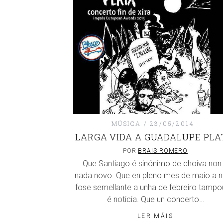
MÚSICA
23/05/2014
LARGA VIDA A GUADALUPE PLA
POR
BRAIS ROMERO
Que Santiago é sinónimo de choiva non
nada novo. Que en pleno mes de maio a n
fose semellante a unha de febreiro tamp
é noticia. Que un concerto…
LER MÁIS