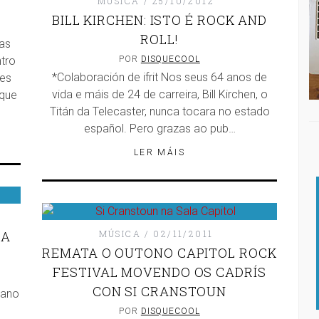
MÚSICA
25/10/2012
BILL KIRCHEN: ISTO É ROCK AND
ROLL!
as
tro
POR
DISQUECOOL
*Colaboración de ifrit Nos seus 64 anos de
nes
vida e máis de 24 de carreira, Bill Kirchen, o
 que
Titán da Telecaster, nunca tocara no estado
español. Pero grazas ao pub…
LER MÁIS
IA
MÚSICA
02/11/2011
REMATA O OUTONO CAPITOL ROCK
FESTIVAL MOVENDO OS CADRÍS
CON SI CRANSTOUN
mano
POR
DISQUECOOL