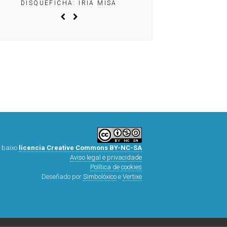
DISQUEFICHA: IRIA MISA
DISQUEFICHA: ÓLÖF ARN
 baixo
licencia Creative Commons BY-NC-SA
Aviso legal e privacidade
Política de cookies
Deseñado por
Simbolóxico
e
Vertixe