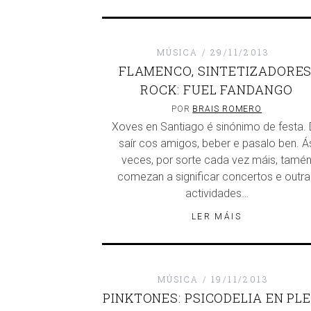
MÚSICA
29/11/2013
FLAMENCO, SINTETIZADORES
ROCK: FUEL FANDANGO
POR
BRAIS ROMERO
Xoves en Santiago é sinónimo de festa.
saír cos amigos, beber e pasalo ben. Á
veces, por sorte cada vez máis, tamé
comezan a significar concertos e outra
actividades…
LER MÁIS
MÚSICA
19/11/2013
PINKTONES: PSICODELIA EN PL