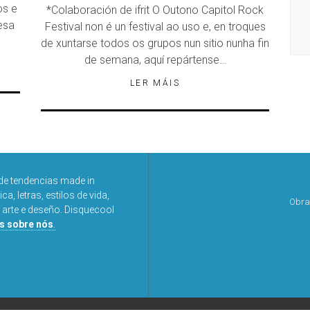
DISQUEFICHA: NACHO ESCOLAR
os e
*Colaboración de ifrit O Outono Capitol Rock
esa
Festival non é un festival ao uso e, en troques
de xuntarse todos os grupos nun sitio nunha fin
de semana, aquí repártense…
LER MÁIS
de tendencias made in
a, letras, estilos de vida,
Obra
 arte e deseño. Disquecool
s sobre nós
.