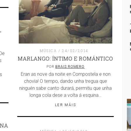
,
MÚSICA
24/02/2014
 De
MARLANGO: ÍNTIMO E ROMÁNTICO
s
n
POR
BRAIS ROMERO
Eran as nove da noite en Compostela e non
s
chovía! O tempo, dando unha tregua que
ninguén sabe canto durará, permitiu que unha
longa cola dese a volta á esquina…
LER MÁIS
ENA