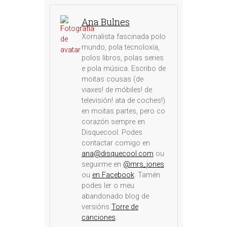
Ana Bulnes
Xornalista fascinada polo
mundo, pola tecnoloxía,
polos libros, polas series
e pola música. Escribo de
moitas cousas (de
viaxes! de móbiles! de
televisión! ata de coches!)
en moitas partes, pero co
corazón sempre en
Disquecool. Podes
contactar comigo en
ana@disquecool.com
ou
seguirme en
@mrs_jones
ou
en Facebook
. Tamén
podes ler o meu
abandonado blog de
versións
Torre de
canciones
.