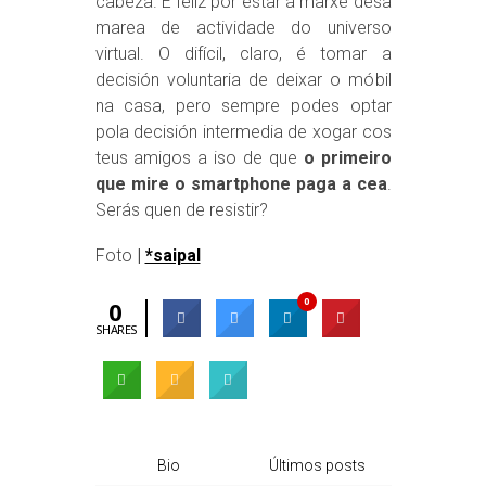
cabeza. E feliz por estar á marxe desa
marea de actividade do universo
virtual. O difícil, claro, é tomar a
decisión voluntaria de deixar o móbil
na casa, pero sempre podes optar
pola decisión intermedia de xogar cos
teus amigos a iso de que
o primeiro
que mire o smartphone paga a cea
.
Serás quen de resistir?
Foto
|
*saipal
0
0
SHARES
Bio
Últimos posts