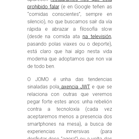
prohibido falar
(e en Google teñen as
“comidas conscientes”, sempre en
silencio), no que buscamos saír da vía
rápida e abrazar a filosofía slow
(desde na comida ata
na televisión
,
pasando polas viaxes ou o deporte),
está claro que hai algo nesta vida
moderna que adoptamos que non vai
de todo ben.
O JOMO é unha das tendencias
sinaladas pola
axencia JWT
e que se
relaciona con outras que veremos
pegar forte estes anos: unha rebelión
contra a tecnoloxía (cada vez
aceptaremos menos a presencia dos
smartphones na mesa), a busca de
experiencias inmersivas (para
desfrutar dese “agora”) ou a volta das