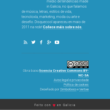
medio de tendencias made
in Galicia, no que falamos
de música, letras, estilos de vida,
tecnoloxía, marketing, moda ou arte e
deseño. Disquecool apareceu en maio de
2011 na rede!
Coñece máis sobre nós
.
Obra baixo
licencia Creative Commons BY-
NC-SA
Aviso legal e privacidade
Política de cookies
Deseñado por
Simbolóxico
e
Vertixe
♥
Feito con
en Galicia