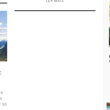
LER MÁIS
E
 é
s
– só