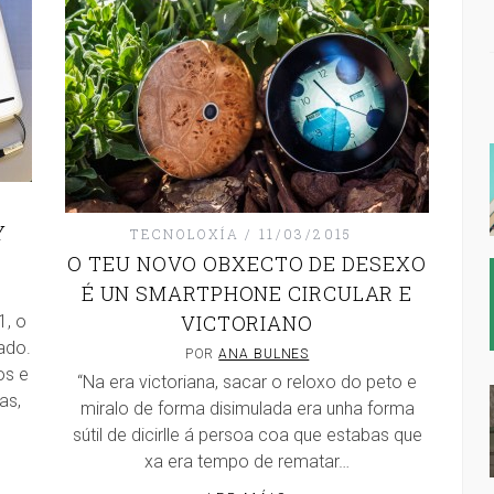
Y
TECNOLOXÍA
11/03/2015
O TEU NOVO OBXECTO DE DESEXO
É UN SMARTPHONE CIRCULAR E
VICTORIANO
1, o
ado.
POR
ANA BULNES
os e
“Na era victoriana, sacar o reloxo do peto e
as,
miralo de forma disimulada era unha forma
sútil de dicirlle á persoa coa que estabas que
xa era tempo de rematar…