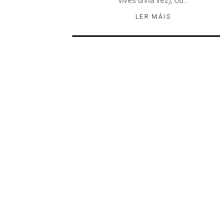
vives unha vez), ou…
LER MÁIS