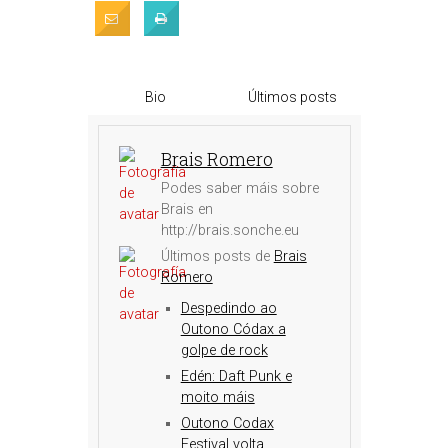
Bio
Últimos posts
Brais Romero
Podes saber máis sobre
Brais en
http://brais.sonche.eu
Últimos posts de
Brais
Romero
Despedindo ao
Outono Códax a
golpe de rock
Edén: Daft Punk e
moito máis
Outono Codax
Festival volta