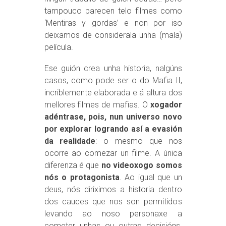
tampouco parecen telo filmes como
‘Mentiras y gordas’ e non por iso
deixamos de considerala unha (mala)
película.
Ese guión crea unha historia, nalgúns
casos, como pode ser o do Mafia II,
incriblemente elaborada e á altura dos
mellores filmes de mafias. O
xogador
adéntrase, pois, nun universo novo
por explorar logrando así a evasión
da realidade
: o mesmo que nos
ocorre ao comezar un filme. A única
diferenza é que
no videoxogo somos
nós o protagonista
. Ao igual que un
deus, nós diriximos a historia dentro
dos cauces que nos son permitidos
levando ao noso personaxe a
cometer unhas ou outras decisións.