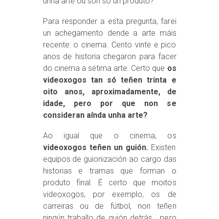
unha arte ou son só un produto?
Para responder a esta pregunta, farei
un achegamento dende a arte máis
recente: o cinema. Cento vinte e pico
anos de historia chegaron para facer
do cinema a sétima arte. Certo que
os
videoxogos tan só teñen trinta e
oito anos, aproximadamente, de
idade, pero por que non se
consideran aínda unha arte?
Ao igual que o cinema, os
videoxogos teñen un guión.
Existen
equipos de guionización ao cargo das
historias e tramas que forman o
produto final. É certo que moitos
videoxogos, por exemplo, os de
carreiras ou de fútbol, non teñen
ningún traballo de guión detrás… pero