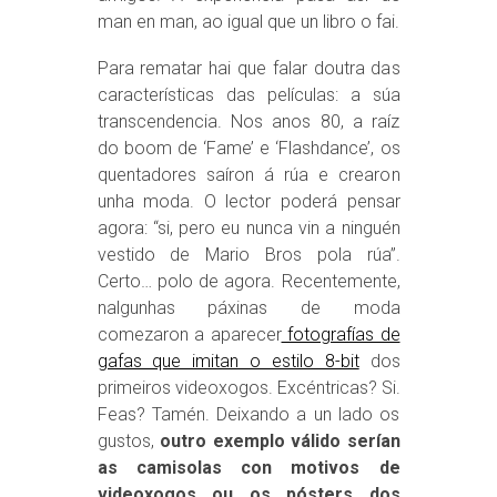
man en man, ao igual que un libro o fai.
Para rematar hai que falar doutra das
características das películas: a súa
transcendencia. Nos anos 80, a raíz
do boom de ‘Fame’ e ‘Flashdance’, os
quentadores saíron á rúa e crearon
unha moda. O lector poderá pensar
agora: “si, pero eu nunca vin a ninguén
vestido de Mario Bros pola rúa”.
Certo… polo de agora. Recentemente,
nalgunhas páxinas de moda
comezaron a aparecer
fotografías de
gafas que imitan o estilo 8-bit
dos
primeiros videoxogos. Excéntricas? Si.
Feas? Tamén. Deixando a un lado os
gustos,
outro exemplo válido serían
as camisolas con motivos de
videoxogos ou os pósters dos