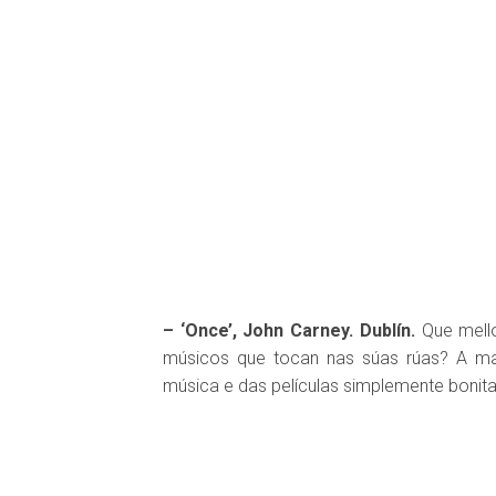
– ‘Once’, John Carney. Dublín.
Que mello
músicos que tocan nas súas rúas? A mar
música e das películas simplemente bonitas,