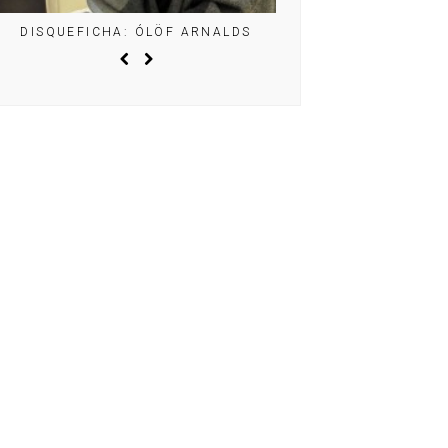
DISQUEFICHA: ÓLÖF ARNALDS
DISQUEFICHA: MIG