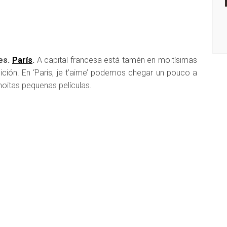
A: NACHO ESCOLAR
DISQUEFICHA: IRIA MISA
res.
París
.
A capital francesa está tamén en moitísimas
ción. En ‘Paris, je t’aime’ podemos chegar un pouco a
moitas pequenas películas.