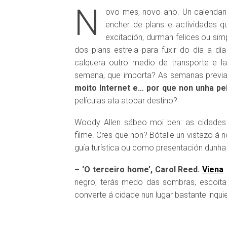
N
ovo mes, novo ano. Un calendario
encher de plans e actividades 
excitación, durman felices ou si
dos plans estrela para fuxir do día a dí
calquera outro medio de transporte e l
semana, que importa? As semanas previa
moito Internet e… por que non unha pel
películas ata atopar destino?
Woody Allen sábeo moi ben: as cidades
filme. Cres que non? Bótalle un vistazo á n
guía turística ou como presentación dunha
– ‘O terceiro home’, Carol Reed.
Viena
negro, terás medo das sombras, escoit
converte á cidade nun lugar bastante inqui