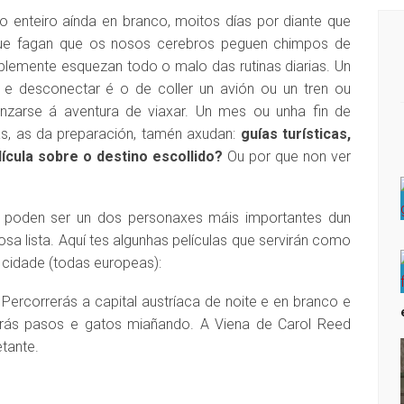
 enteiro aínda en branco, moitos días por diante que
que fagan que os nosos cerebros peguen chimpos de
mplemente esquezan todo o malo das rutinas diarias. Un
a e desconectar é o de coller un avión ou un tren ou
anzarse á aventura de viaxar. Un mes ou unha fin de
s, as da preparación, tamén axudan:
guías turísticas,
ícula sobre o destino escollido?
Ou por que non ver
 poden ser un dos personaxes máis importantes dun
osa lista. Aquí tes algunhas películas que servirán como
 cidade (todas europeas):
. Percorrerás a capital austríaca de noite e en branco e
arás pasos e gatos miañando. A Viena de Carol Reed
etante.