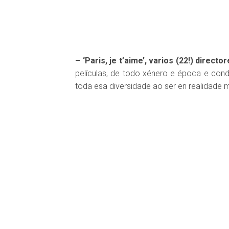
DISQUEFICH
– ‘Paris, je t’aime’, varios (22!) directo
películas, de todo xénero e época e condi
toda esa diversidade ao ser en realidade 