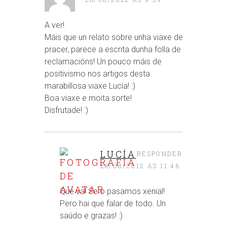
A ver!
Máis que un relato sobre unha viaxe de
pracer, parece a escrita dunha folla de
reclamacións! Un pouco máis de
positivismo nos artigos desta
marabillosa viaxe Lucía! :)
Boa viaxe e moita sorte!
Disfrutade! :)
LUCÍA
RESPONDER
28/08/2012 ÁS 11:46
Que va! Se o pasamos xenial!
Pero hai que falar de todo. Un
saúdo e grazas! :)