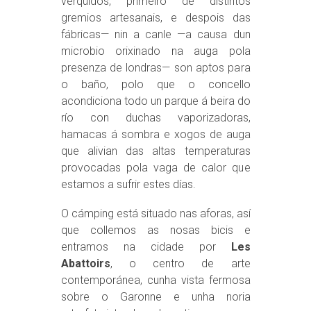
verquidos, primeiro de distintos
gremios artesanais, e despois das
fábricas— nin a canle —a causa dun
microbio orixinado na auga pola
presenza de londras— son aptos para
o baño, polo que o concello
acondiciona todo un parque á beira do
río con duchas vaporizadoras,
hamacas á sombra e xogos de auga
que alivian das altas temperaturas
provocadas pola vaga de calor que
estamos a sufrir estes días.
O cámping está situado nas aforas, así
que collemos as nosas bicis e
entramos na cidade por
Les
Abattoirs
, o centro de arte
contemporánea, cunha vista fermosa
sobre o Garonne e unha noria