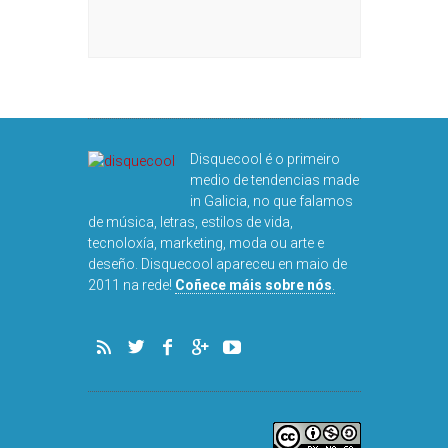
ARNALDS
DISQUEFIC
NOG
Disquecool é o primeiro