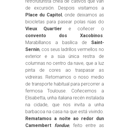
retrofuturista chea de cativos que van
de excursión. Despois visitamos a
Place du Capitol
, onde deixamos as
bicicletas para pasear polas rúas do
Vieux Quartier
e coñecer o
convento dos Xacobinos
.
Marabíllanos a basílica de
Saint-
Sernin
, cos seus ladrillos vermellos no
exterior e a súa única restra de
columnas no centro da nave, que a luz
pinta de cores ao traspasar as
vidreiras. Retomamos o noso medio
de transporte habitual para percorrer a
fermosa Toulouse. Coñecemos a
Elisabetta, unha italiana recén instalada
na cidade, que nos invita a unha
barbacoa na casa na que está vivindo.
Rematamos a noite ao redor dun
Camembert
fondue
, feito entre as