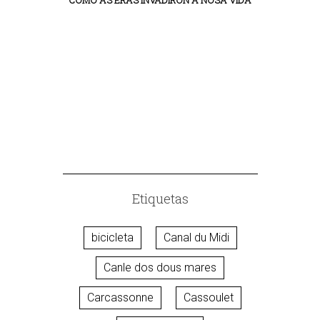
COMO AS ERAS INVADIRON A NOSA VIDA
VIDA COLE
Etiquetas
bicicleta
Canal du Midi
Canle dos dous mares
Carcassonne
Cassoulet