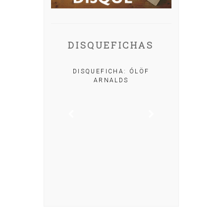
DISQUEFICHAS
A: IRIA MISA
DISQUEFICHA: ÓLÖF
ARNALDS
DISQUEFIC
NOG