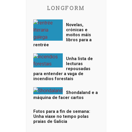
LONGFORM
Novelas,
crónicas e
moitos máis
libros para a
rentrée
Unha lista de
lecturas
repousadas
para entender a vaga de
incendios forestais
Shondaland e a
máquina de facer cartos
Fotos para a fin de semana:
Unha viaxe no tempo polas
praias de Galicia