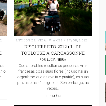
12
ESTILOS DE VIDA
,
VIAXES
27/08/2012
DISQUERRETO 2012 (II): DE
O
TOULOUSE A CARCASSONNE
POR
LUCÍA NEIRA
 os
Que adorables resultan as pequenas vilas
an o
francesas coas súas flores (incluso hai un
e
organismo que as avalía e puntúa), as súas
e…
prazas e as súas igrexas. Sen embargo, ás
veces…
LER MÁIS