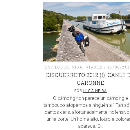
ESTILOS DE VIDA
,
VIAXES
15/08/20
DISQUERRETO 2012 (I): CANLE 
GARONNE
POR
LUCÍA NEIRA
O cámping non parece un cámping e
tampouco atopamos a ninguén alí. Tan só
cantos cans, afortunadamente inofensivos
unha corte. Un home alto, louro e color
aparece. O…