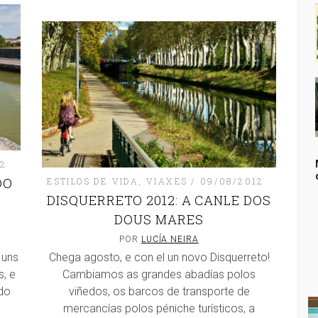
12
DO
ESTILOS DE VIDA
,
VIAXES
09/08/2012
DISQUERRETO 2012: A CANLE DOS
DOUS MARES
POR
LUCÍA NEIRA
 uns
Chega agosto, e con el un novo Disquerreto!
, e
Cambiamos as grandes abadías polos
ado
viñedos, os barcos de transporte de
mercancías polos péniche turísticos, a