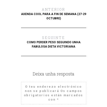
ANTERIOR
AXENDA COOL PARA A FIN DE SEMANA (27-29
OCTUBRE)
SEGUINTE
COMO PERDER PESO SEGUINDO UNHA
FABULOSA DIETA VICTORIANA
Deixa unha resposta
O teu enderezo electrónico
non se publicará
Os campos
obrigatorios están marcados
con
*