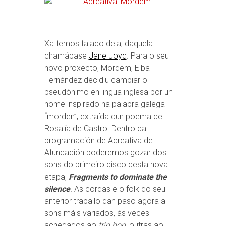
Xa temos falado dela, daquela
chamábase
Jane Joyd
. Para o seu
novo proxecto, Mordem, Elba
Fernández decidiu cambiar o
pseudónimo en lingua inglesa por un
nome inspirado na palabra galega
“morden”, extraída dun poema de
Rosalía de Castro. Dentro da
programación de Acreativa de
Afundación poderemos gozar dos
sons do primeiro disco desta nova
etapa,
Fragments to dominate the
silence
.
As cordas e o folk do seu
anterior traballo dan paso agora a
sons máis variados, ás veces
achegados ao
trip hop
, outras ao