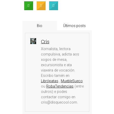
Bio
Últimos posts
Cris
Xornalista, lectora
compulsiva, adicta aos
xogos de mesa,
excursionista e ata
viaxeira de vocación.
Escribo tamén en
Librópatas
.,
MuebleSueco
.
ou
RobaTendencias
(entre
outros) e podes
contactar comigo en
cris@disquecool.com.