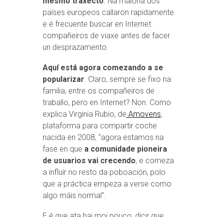
mesmo traxecto
. Na maioría dos
países europeos callaron rapidamente
e é frecuente buscar en Internet
compañeiros de viaxe antes de facer
un desprazamento.
Aquí está agora comezando a se
popularizar
. Claro, sempre se fixo na
familia, entre os compañeiros de
traballo, pero en Internet? Non. Como
explica Virginia Rubio, de
Amovens
,
plataforma para compartir coche
nacida en 2008, “agora estamos na
fase en que
a comunidade pioneira
de usuarios vai crecendo
, e comeza
a influír no resto da poboación, polo
que a práctica empeza a verse como
algo máis normal”.
E é que ata hai moi pouco, dicir que