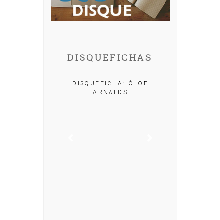
DISQUEFICHAS
DISQUEFICHA: ÓLÖF
ARNALDS
A: IRIA MISA
DISQUEFIC
NOG