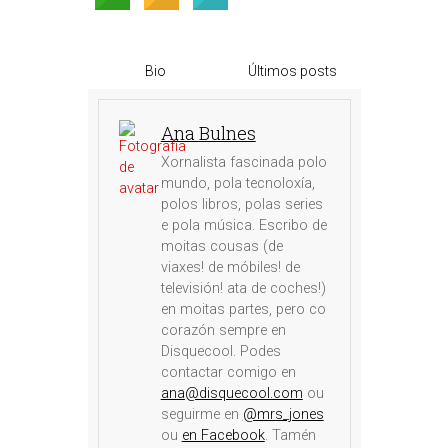
Bio
Últimos posts
Ana Bulnes
Xornalista fascinada polo
mundo, pola tecnoloxía,
polos libros, polas series
e pola música. Escribo de
moitas cousas (de
viaxes! de móbiles! de
televisión! ata de coches!)
en moitas partes, pero co
corazón sempre en
Disquecool. Podes
contactar comigo en
ana@disquecool.com
ou
seguirme en
@mrs_jones
ou
en Facebook
. Tamén