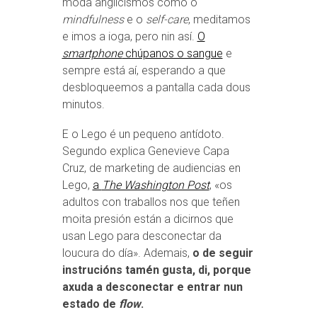
moda anglicismos como o
mindfulness
e o
self-care
, meditamos
e imos a ioga, pero nin así.
O
smartphone
chúpanos o sangue
e
sempre está aí, esperando a que
desbloqueemos a pantalla cada dous
minutos.
E o Lego é un pequeno antídoto.
Segundo explica Genevieve Capa
Cruz, de marketing de audiencias en
Lego,
a
The Washington Post
, «os
adultos con traballos nos que teñen
moita presión están a dicirnos que
usan Lego para desconectar da
loucura do día». Ademais,
o de seguir
instrucións tamén gusta, di, porque
axuda a desconectar e entrar nun
estado de
flow
.