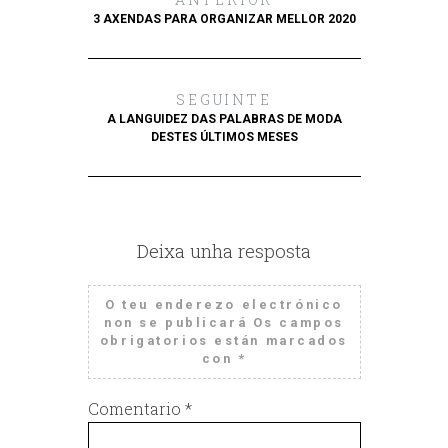
3 AXENDAS PARA ORGANIZAR MELLOR 2020
SEGUINTE
A LANGUIDEZ DAS PALABRAS DE MODA
DESTES ÚLTIMOS MESES
Deixa unha resposta
O teu enderezo electrónico
non se publicará
Os campos
obrigatorios están marcados
con
*
Comentario
*