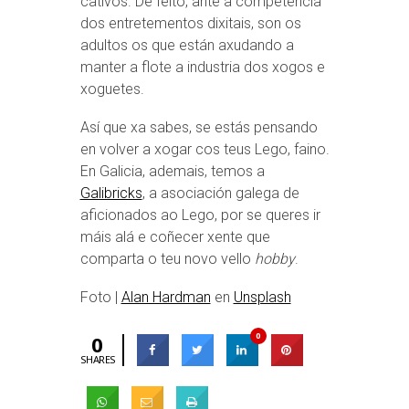
cativos. De feito, ante a competencia
dos entretementos dixitais, son os
adultos os que están axudando a
manter a flote a industria dos xogos e
xoguetes.
Así que xa sabes, se estás pensando
en volver a xogar cos teus Lego, faino.
En Galicia, ademais, temos a
Galibricks
, a asociación galega de
aficionados ao Lego, por se queres ir
máis alá e coñecer xente que
comparta o teu novo vello
hobby
.
Foto |
Alan Hardman
en
Unsplash
0
0
SHARES