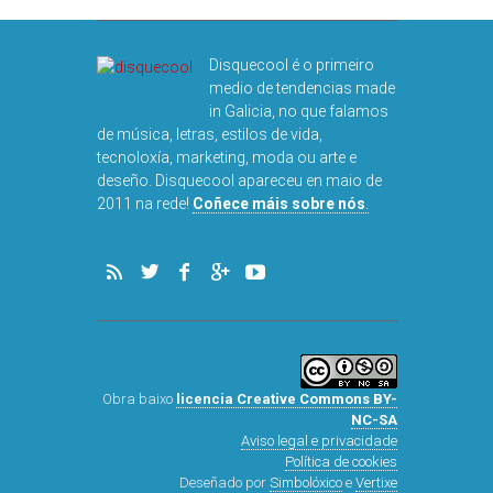
DISQUEFIC
NOG
Disquecool é o primeiro
medio de tendencias made
in Galicia, no que falamos
de música, letras, estilos de vida,
tecnoloxía, marketing, moda ou arte e