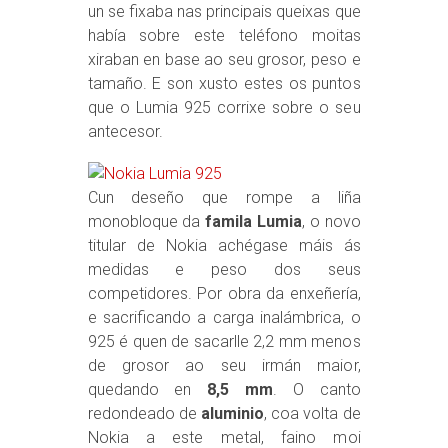
un se fixaba nas principais queixas que
había sobre este teléfono moitas
xiraban en base ao seu grosor, peso e
tamaño. E son xusto estes os puntos
que o Lumia 925 corrixe sobre o seu
antecesor.
Cun deseño que rompe a liña
monobloque da
famila Lumia
, o novo
titular de Nokia achégase máis ás
medidas e peso dos seus
competidores. Por obra da enxeñería,
e sacrificando a carga inalámbrica, o
925 é quen de sacarlle 2,2 mm menos
de grosor ao seu irmán maior,
quedando en
8,5 mm
. O canto
redondeado de
aluminio
, coa volta de
Nokia a este metal, faino moi