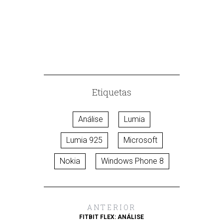
DE EARLY A
Etiquetas
Análise
Lumia
Lumia 925
Microsoft
Nokia
Windows Phone 8
ANTERIOR
FITBIT FLEX: ANÁLISE