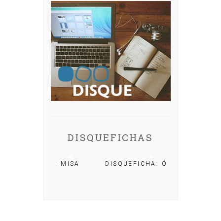
DISQUEFICHAS
A: IRIA MISA
DISQUEFICHA: ÓLÖF
ARNALDS