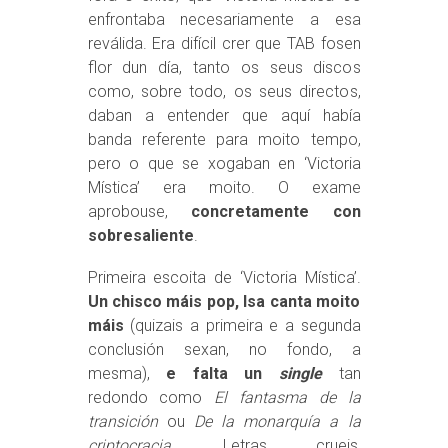
enfrontaba necesariamente a esa
reválida. Era difícil crer que TAB fosen
flor dun día, tanto os seus discos
como, sobre todo, os seus directos,
daban a entender que aquí había
banda referente para moito tempo,
pero o que se xogaban en ‘Victoria
Mística’ era moito. O exame
aprobouse,
concretamente con
sobresaliente
.
Primeira escoita de ‘Victoria Mística’.
Un chisco máis pop, Isa canta moito
máis
(quizais a primeira e a segunda
conclusión sexan, no fondo, a
mesma),
e falta un
single
tan
redondo como
El fantasma de la
transición
ou
De la monarquía a la
criptocracia
. Letras crueis,