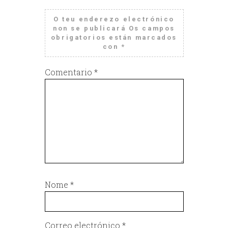
O teu enderezo electrónico
non se publicará
Os campos
obrigatorios están marcados
con
*
Comentario
*
Nome
*
Correo electrónico
*