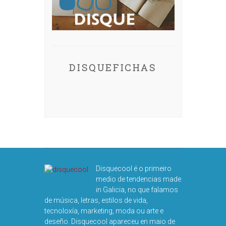
DISQUEFICHAS
Disquecool é o primeiro
medio de tendencias made
in Galicia, no que falamos
de música, letras, estilos de vida,
tecnoloxía, marketing, moda ou arte e
deseño. Disquecool apareceu en maio de