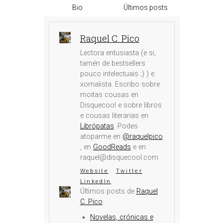
Bio
Últimos posts
Raquel C. Pico
Lectora entusiasta (e si,
tamén de bestsellers
pouco intelectuais ;) ) e
xornalista. Escribo sobre
moitas cousas en
Disquecool e sobre libros
e cousas literarias en
Librópatas
. Podes
atoparme en
@raquelpico
, en
GoodReads
e en
raquel@disquecool.com
Website
Twitter
LinkedIn
Últimos posts de
Raquel
C. Pico
Novelas, crónicas e