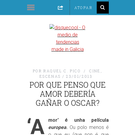
POR
RAQUEL C. PICO
CINE
,
ESCENAS
23/01/2013
POR QUE PENSO QUE
AMOR DEBERÍA
GAÑAR O OSCAR?
‘A
mor’ é unha película
europea
.
Ou polo menos é
o que eu (que non é que