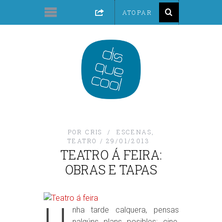
POR
CRIS
ESCENAS
,
TEATRO
29/01/2013
TEATRO Á FEIRA:
OBRAS E TAPAS
U
nha tarde calquera, pensas
nalgúns plans posibles: cine,