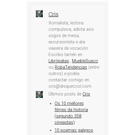
Cris
Xornalista, lectora
compulsiva, adicta aos
xogos de mesa,
excursionista e ata
viaxeira de vocación.
Escribo tamén en
Librópatas
.,
MuebleSueco
.
ou
RobaTendencias
(entre
outros) e podes
contactar comigo en
cris@disquecool.com.
Últimos posts de
Cris
Os 10 mellores
filmes da historia
(segundo 358
cineastas)
10 poemas galegos