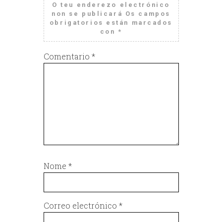
O teu enderezo electrónico
non se publicará
Os campos
obrigatorios están marcados
con
*
Comentario
*
Nome
*
Correo electrónico
*