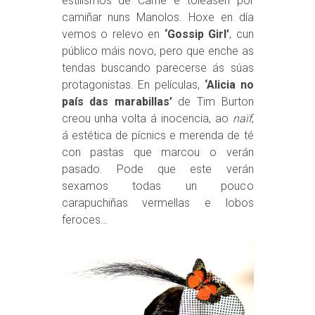
estilismos de Carrie e toleasen por
camiñar nuns Manolos. Hoxe en día
vemos o relevo en
‘Gossip Girl’
, cun
público máis novo, pero que enche as
tendas buscando parecerse ás súas
protagonistas. En películas,
‘Alicia no
país das marabillas’
de Tim Burton
creou unha volta á inocencia, ao
naïf
,
á estética de pícnics e merenda de té
con pastas que marcou o verán
pasado. Pode que este verán
sexamos todas un pouco
carapuchiñas vermellas e lobos
feroces…