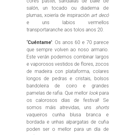
cores pastel, sandalias de baile de
salón, un tocado ou diadema de
plumas, xoiería de inspiración
art decó
e uns labios vermellos
transportaranche aos tolos anos 20.
‘Cuéntame’
: Os anos 60 e 70 parece
que sempre volven ao noso armario.
Este verán podemos combinar largos
e vaporosos vestidos de flores, zocos
de madeira con plataforma, colares
longos de pedras e cristais, bolsos
bandoleira de coiro e grandes
pamelas de rafia. Que mellor
look
para
os calorosos días de festival! Se
somos máis atrevidas, uns
shorts
vaqueiros cunha blusa branca e
bordada e unhas alpargatas de cuña
poden ser o mellor para un día de