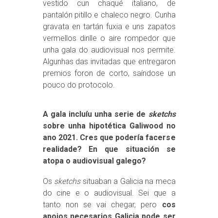
vestido cun chaqué italiano, de
pantalón pitillo e chaleco negro. Cunha
gravata en tartán fuxia e uns zapatos
vermellos dinlle o aire rompedor que
unha gala do audiovisual nos permite.
Algunhas das invitadas que entregaron
premios foron de corto, saíndose un
pouco do protocolo.
A gala incluíu unha serie de
sketchs
sobre unha hipotética Galiwood no
ano 2021. Cres que podería facerse
realidade? En que situación se
atopa o audiovisual galego?
Os
sketchs
situaban a Galicia na meca
do cine e o audiovisual. Sei que a
tanto non se vai chegar, pero
cos
apoios necesarios Galicia pode ser