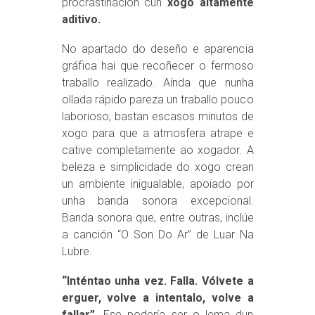
procrastinación cun
xogo altamente
aditivo.
No apartado do deseño e aparencia
gráfica hai que recoñecer o fermoso
traballo realizado. Aínda que nunha
ollada rápido pareza un traballo pouco
laborioso, bastan escasos minutos de
xogo para que a atmosfera atrape e
cative completamente ao xogador. A
beleza e simplicidade do xogo crean
un ambiente inigualable, apoiado por
unha banda sonora excepcional.
Banda sonora que, entre outras, inclúe
a canción “O Son Do Ar” de Luar Na
Lubre.
“Inténtao unha vez. Falla. Vólvete a
erguer, volve a intentalo, volve a
fallar”
. Ese podería ser o lema dun