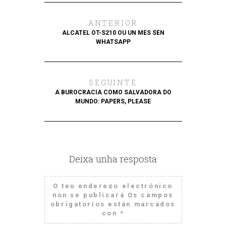
ANTERIOR
ALCATEL OT-S210 OU UN MES SEN
WHATSAPP
SEGUINTE
A BUROCRACIA COMO SALVADORA DO
MUNDO: PAPERS, PLEASE
Deixa unha resposta
O teu enderezo electrónico
non se publicará
Os campos
obrigatorios están marcados
con
*