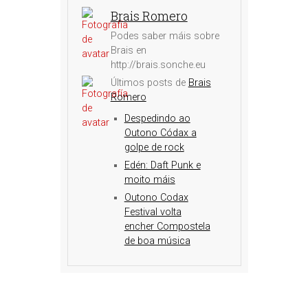
Brais Romero
Podes saber máis sobre
Brais en
http://brais.sonche.eu
Últimos posts de
Brais
Romero
Despedindo ao
Outono Códax a
golpe de rock
Edén: Daft Punk e
moito máis
Outono Codax
Festival volta
encher Compostela
de boa música