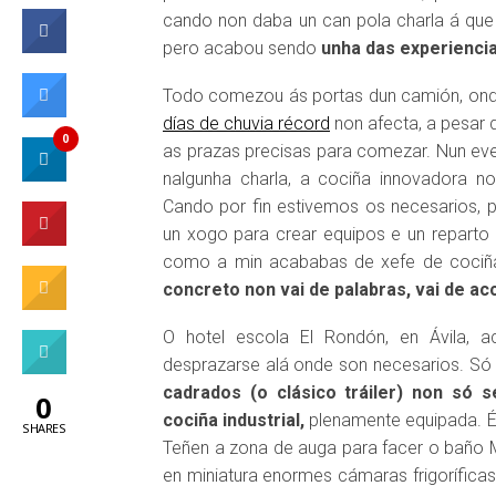
cando non daba un can pola charla á que d
pero acabou sendo
unha das experiencia
Todo comezou ás portas dun camión, onde
días de chuvia récord
non afecta, a pesar 
0
as prazas precisas para comezar. Nun even
nalgunha charla, a cociña innovadora n
Cando por fin estivemos os necesarios, 
un xogo para crear equipos e un reparto
como a min acababas de xefe de cociñ
concreto non vai de palabras, vai de acc
O hotel escola El Rondón, en Ávila, 
desprazarse alá onde son necesarios. Só 
cadrados (o clásico tráiler) non só
0
cociña industrial,
plenamente equipada. É 
SHARES
Teñen a zona de auga para facer o baño Ma
en miniatura enormes cámaras frigoríficas