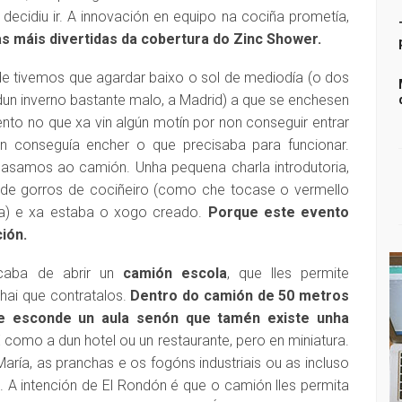
ecidiu ir. A innovación en equipo na cociña prometía,
s máis divertidas da cobertura do Zinc Shower.
 tivemos que agardar baixo o sol de mediodía (o dos
dun inverno bastante malo, a Madrid) a que se enchesen
to no que xa vin algún motín por non conseguir entrar
on conseguía encher o que precisaba para funcionar.
pasamos ao camión. Unha pequena charla introdutoria,
 de gorros de cociñeiro (como che tocase o vermello
a) e xa estaba o xogo creado.
Porque este evento
ión.
acaba de abrir un
camión escola
, que lles permite
hai que contratalos.
Dentro do camión de 50 metros
 se esconde un aula senón que tamén existe unha
como a dun hotel ou un restaurante, pero en miniatura.
ría, as pranchas e os fogóns industriais ou as incluso
. A intención de El Rondón é que o camión lles permita