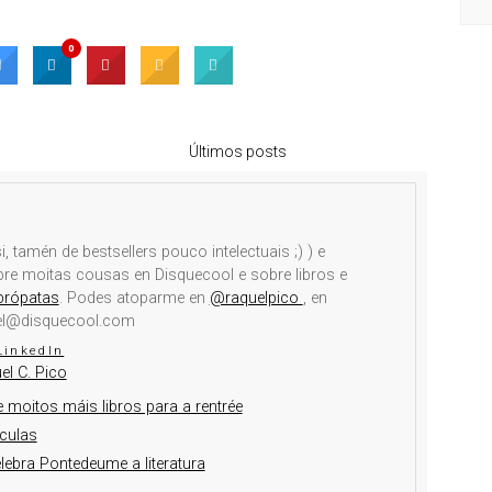
0
Últimos posts
i, tamén de bestsellers pouco intelectuais ;) ) e
obre moitas cousas en Disquecool e sobre libros e
brópatas
. Podes atoparme en
@raquelpico
, en
el@disquecool.com
LinkedIn
el C. Pico
 moitos máis libros para a rentrée
culas
elebra Pontedeume a literatura