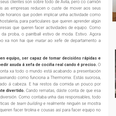
 seus clientes son sobre todo de Ávila, pero co camión
ais as empresas reducen o custe de mover aos seus
de horarios que poden implicar unha actividade como
hostalería, para particulares que queren aprender algún
resas que queren facer actividades de equipo. Como
da proba, o paintball estivo de moda. Estivo. Agora
po xa non hai que
matar
ao xefe de departamento a
 en equipo, ser capaz de tomar decisións rápidas e
edir axuda á xefa de cociña real cando é preciso.
O
conta xa todo o mundo está acabando a presentación
imaxinando como funciona a Thermomix. Estás suorosa,
gado á cabeza. E hai restos da comida un pouco por
te divertido.
Cando rematas, dáste conta de que esa
a diversión. Como contaba unha das responsables, todo
cticas de
A: NACHO ESCOLAR
team building
e realmente ninguén se mostra
DISQUEFICHA: IRIA MISA
 queren facer tirolina e cousas así para facer equipo no