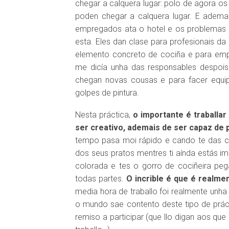
chegar a calquera lugar: polo de agora os
poden chegar a calquera lugar. E adem
empregados ata o hotel e os problemas 
esta. Eles dan clase para profesionais da 
elemento concreto de cociña e para emp
me dicía unha das responsables despois 
chegan novas cousas e para facer equi
golpes de pintura.
Nesta práctica,
o importante é traballar
ser creativo, ademais de ser capaz de p
tempo pasa moi rápido e cando te das 
dos seus pratos mentres ti aínda estás 
colorada e tes o gorro de cociñeira pe
todas partes.
O incrible é que é realmen
media hora de traballo foi realmente unh
o mundo sae contento deste tipo de prá
DISQUEFICH
remiso a participar (que llo digan aos que