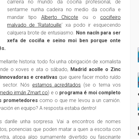
carreira no mundo da cociña profesional, de
sentarme nunha cadeira no medio da cociña e
mandar tipo
Alberto Chicote
ou o
cociñeiro
malvado de ‘Ratatouille
‘ xa podo ir esquecendo
calquera brote de entusiasmo.
Non nacín para ser
xefa de cociña e seino moi ben porque onte
és.
lante historia: todo foi unha obrigación de xornalista
Dende o xoves e ata o sábado,
Madrid acolle o Zinc
 innovadoras e creativas
que quere facer moito ruído
 o sector. Nós
estamos acreditados
(se o tema vos
medio irmán Zmart.co
) e o
programa é moi completo
es prometedores
como o que me levou a un camión.
ación en equipo? A resposta estaba dentro!
es danlle unha sorpresa. Vai a encontros de nomes
tos, ponencias que poden matar a quen a escoita con
ntra, atopa algo sumamente divertido ou fascinante