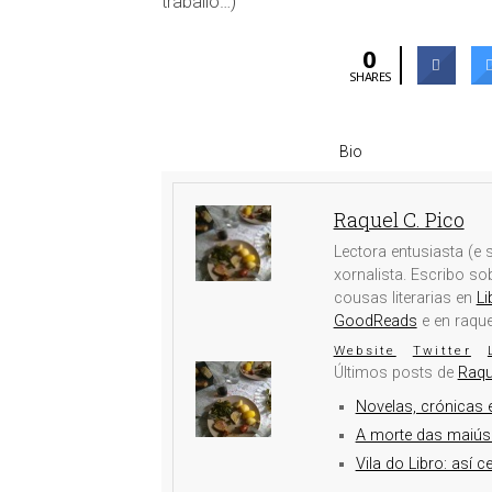
traballo…)
0
SHARES
Bio
Raquel C. Pico
Lectora entusiasta (e s
xornalista. Escribo s
cousas literarias en
Li
GoodReads
e en raqu
Website
Twitter
Últimos posts de
Raqu
Novelas, crónicas e
A morte das maiús
Vila do Libro: así c