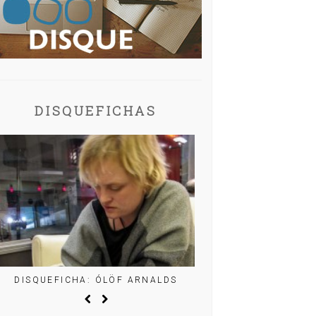
DISQUEFICHAS
DISQUEFICHA: ÓLÖF ARNALDS
DISQUEFICHA: MIG