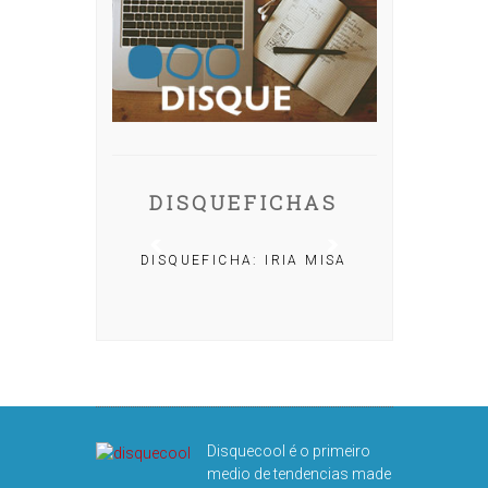
DISQUEFICHAS
DISQUEFICHA: IRIA MISA
CHA: NACHO
OLAR
Disquecool é o primeiro
medio de tendencias made