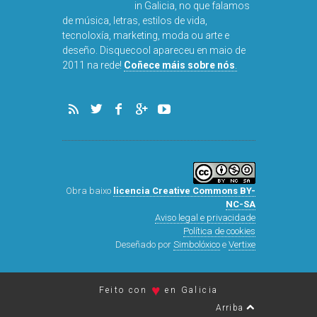
in Galicia, no que falamos
de música, letras, estilos de vida,
tecnoloxía, marketing, moda ou arte e
deseño. Disquecool apareceu en maio de
DISQUEFI
2011 na rede!
Coñece máis sobre nós
.
ARN
Obra baixo
licencia Creative Commons BY-
NC-SA
Aviso legal e privacidade
Política de cookies
Deseñado por
Simbolóxico
e
Vertixe
♥
Feito con
en Galicia
Arriba