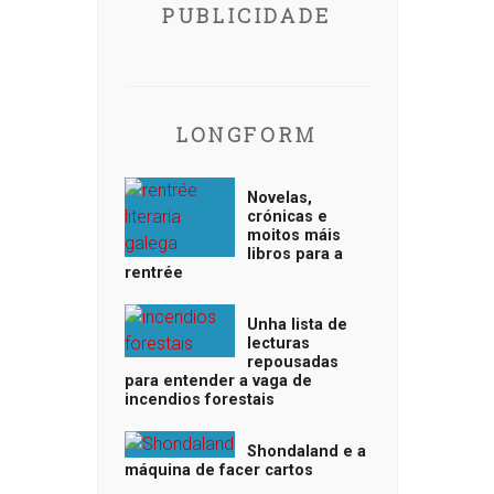
PUBLICIDADE
LONGFORM
Novelas,
crónicas e
moitos máis
libros para a
rentrée
Unha lista de
lecturas
repousadas
para entender a vaga de
incendios forestais
Shondaland e a
máquina de facer cartos