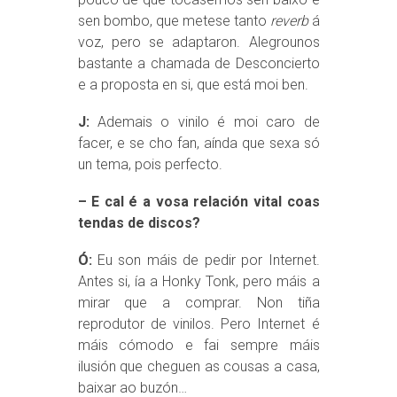
sen bombo, que metese tanto
reverb
á
voz, pero se adaptaron. Alegrounos
bastante a chamada de Desconcierto
e a proposta en si, que está moi ben.
J:
Ademais o vinilo é moi caro de
facer, e se cho fan, aínda que sexa só
un tema, pois perfecto.
– E cal é a vosa relación vital coas
tendas de discos?
Ó:
Eu son máis de pedir por Internet.
Antes si, ía a Honky Tonk, pero máis a
mirar que a comprar. Non tiña
reprodutor de vinilos. Pero Internet é
máis cómodo e fai sempre máis
ilusión que cheguen as cousas a casa,
baixar ao buzón…