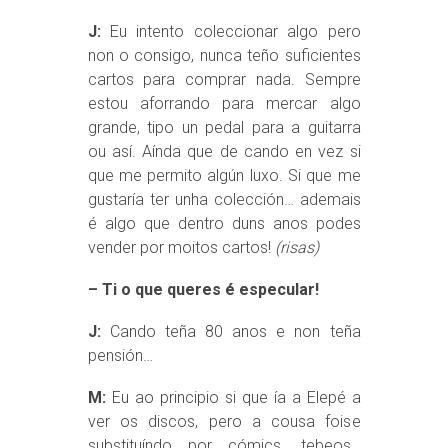
J:
Eu intento coleccionar algo pero
non o consigo, nunca teño suficientes
cartos para comprar nada. Sempre
estou aforrando para mercar algo
grande, tipo un pedal para a guitarra
ou así. Aínda que de cando en vez si
que me permito algún luxo. Si que me
gustaría ter unha colección… ademais
é algo que dentro duns anos podes
vender por moitos cartos!
(risas)
– Ti o que queres é especular!
J:
Cando teña 80 anos e non teña
pensión…
M:
Eu ao principio si que ía a Elepé a
ver os discos, pero a cousa foise
substituíndo por cómics, tebeos…