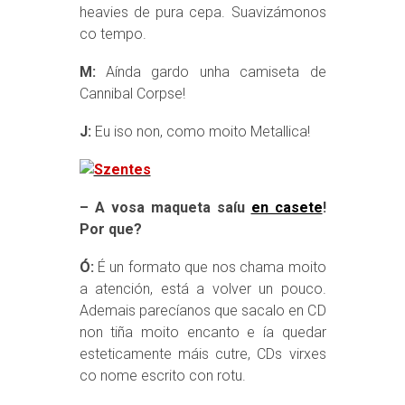
heavies de pura cepa. Suavizámonos
co tempo.
M:
Aínda gardo unha camiseta de
Cannibal Corpse!
J:
Eu iso non, como moito Metallica!
– A vosa maqueta saíu
en casete
!
Por que?
Ó:
É un formato que nos chama moito
a atención, está a volver un pouco.
Ademais parecíanos que sacalo en CD
non tiña moito encanto e ía quedar
esteticamente máis cutre, CDs virxes
co nome escrito con rotu.