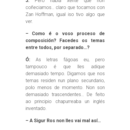
J:
Pero había xente que non
coñeciamos… claro que tocamos con
Zan Hoffman, igual iso tivo algo que
ver.
– Como é o voso proceso de
composición? Facedes os temas
entre todos, por separado…?
Ó:
As letras fágoas eu, pero
tampouco é que lles adique
demasiado tempo. Digamos que nos
temas residen nun plano secundario,
polo menos de momento. Non son
demasiado trascendentes… De feito
ao principio chapurreaba un inglés
inventado.
– A Sigur Ros non lles vai mal así…