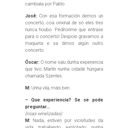
cambiala por Pablo.
José:
Con esa formación demos un
concerto, coa orixinal de só eles tres
nunca houbo. Pedíronme que entrase
para o concerto! Despois gravamos a
maqueta e xa dimos algún outro
concerto.
Óscar:
O nome saíu dunha experiencia
que tivo Martín nunha cidade húngara
chamada Szentes.
M:
Unha vila, máis ben.
– Que experiencia? Se se pode
preguntar…
(risas xeralizadas)
M:
Nada, estiven por vicisitudes da
vida traballando explotado nunha