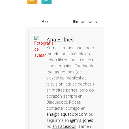
Bio
Últimos posts
Ana Bulnes
Xornalista fascinada polo
mundo, pola tecnoloxía,
polos libros, polas series
e pola música. Escribo de
moitas cousas (de
viaxes! de móbiles! de
televisión! ata de coches!)
en moitas partes, pero co
corazón sempre en
Disquecool. Podes
contactar comigo en
ana@disquecool.com
ou
seguirme en
@mrs_jones
ou
en Facebook
. Tamén