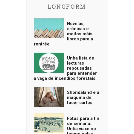
LONGFORM
Novelas,
crónicas e
moitos máis
libros para a
rentrée
Unha lista de
lecturas
repousadas
para entender
a vaga de incendios forestais
Shondaland e a
máquina de
facer cartos
Fotos para a fin
de semana:
Unha viaxe no
tempo polas