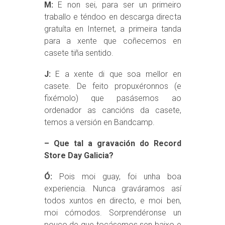
M:
E non sei, para ser un primeiro
traballo e téndoo en descarga directa
gratuíta en Internet, a primeira tanda
para a xente que coñecemos en
casete tiña sentido.
J:
E a xente di que soa mellor en
casete. De feito propuxéronnos (e
fixémolo) que pasásemos ao
ordenador as cancións da casete,
temos a versión en Bandcamp.
– Que tal a gravación do Record
Store Day Galicia?
Ó:
Pois moi guay, foi unha boa
experiencia. Nunca graváramos así
todos xuntos en directo, e moi ben,
moi cómodos. Sorprendéronse un
pouco de que tocásemos sen baixo e