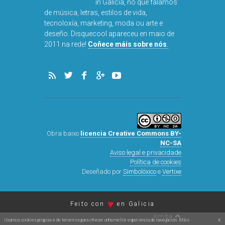
in Galicia, no que falamos
de música, letras, estilos de vida,
tecnoloxía, marketing, moda ou arte e
deseño. Disquecool apareceu en maio de
2011 na rede!
Coñece máis sobre nós
.
Obra baixo
licencia Creative Commons BY-
NC-SA
Aviso legal e privacidade
Política de cookies
Deseñado por
Simbolóxico
e
Vertixe
♥
Feito con
en Galicia
Arriba
x
Usamos cookies propias e de terceiros para ofrecer unha mellor experiencia de navegación. Máis