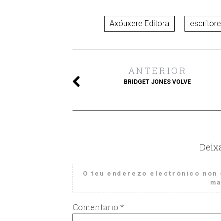
Axóuxere Editora
escritor
ANTERIOR
BRIDGET JONES VOLVE
Deix
O teu enderezo electrónico non 
ma
Comentario
*