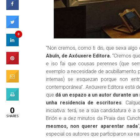
0
“Non cremos, como ti dis, que sexa algo 
Abuín, de Axóuxere Editora.
“Cremos que 
e iso fai que cousas perennes (que sem
exemplo a necesidade de acubillamento 
internas) se esquezan porque non ent
contemporánea”. Axóuxere Editora está det
que
dá un espazo a un autor durante un
unha residencia de escritores
. Calqu
0
iniciativa: terá, se a súa candidatura é 
SHARES
Brión e a dez minutos da Praia das Cunc
mesmos, non querer aparentar nada
especial os autores que participaron xa na