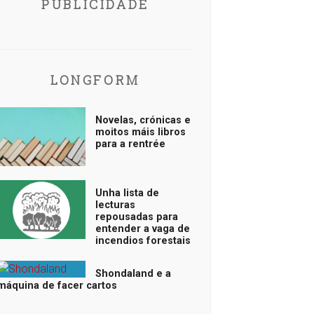
PUBLICIDADE
LONGFORM
Novelas, crónicas e
moitos máis libros
para a rentrée
Unha lista de
lecturas
repousadas para
entender a vaga de
incendios forestais
Shondaland e a
máquina de facer cartos