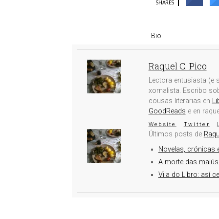
SHARES
Bio
Raquel C. Pico
Lectora entusiasta (e s
xornalista. Escribo s
cousas literarias en
Li
GoodReads
e en raqu
Website
Twitter
Últimos posts de
Raqu
Novelas, crónicas e
A morte das maiús
Vila do Libro: así c