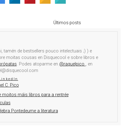
Últimos posts
i, tamén de bestsellers pouco intelectuais ;) ) e
obre moitas cousas en Disquecool e sobre libros e
brópatas
. Podes atoparme en
@raquelpico
, en
el@disquecool.com
LinkedIn
el C. Pico
 moitos máis libros para a rentrée
culas
elebra Pontedeume a literatura