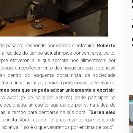
do pasado”, responde por correo electrónico
Roberto
a rapidez do tempo actual impide concentrarse, certo,
pre estiveron aí e que sempre nos alimentaron: por
persoal e recoñecemento das nosas propias potencias
ran dentro do ‘esquema consumista’ da sociedade
rás dunha iniciativa, apoiada polo concello de Rianxo,
 mes para que se poda adicar unicamente a escribir:
era autor (e de calquera xénero) pode participar na
a seleccionada, un cuarto agardando por el, na aldea de
has, e tempo para centrarse na súa obra.
“Seren eles
“, apunta Abuín cando lle preguntamos que teñen de
 iniciativa. “Iso é o que valoramos por encima de todo”.