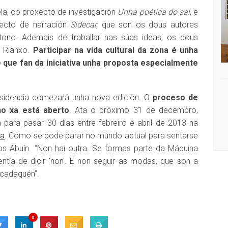
la, co proxecto de investigación
Unha poética do sal
, e
ecto de narración
Sidecar,
que son os dous autores
tono. Ademais de traballar nas súas ideas, os dous
e Rianxo.
Participar na vida cultural da zona é unha
 que fan da iniciativa unha proposta especialmente
sidencia comezará unha nova edición. O
proceso de
no xa está aberto
. Ata o próximo 31 de decembro,
para pasar 30 días entre febreiro e abril de 2013 na
ta
. Como se pode parar no mundo actual para sentarse
nos Abuín. “Non hai outra. Se formas parte da Máquina
entía de dicir ‘non’. E non seguir as modas, que son a
 cadaquén”.
0