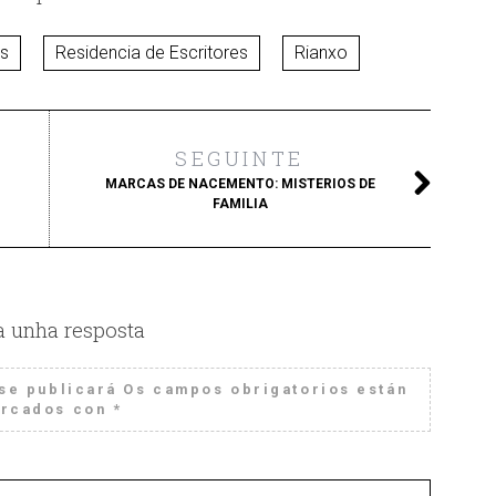
es
Residencia de Escritores
Rianxo
SEGUINTE
MARCAS DE NACEMENTO: MISTERIOS DE
FAMILIA
a unha resposta
se publicará
Os campos obrigatorios están
rcados con
*